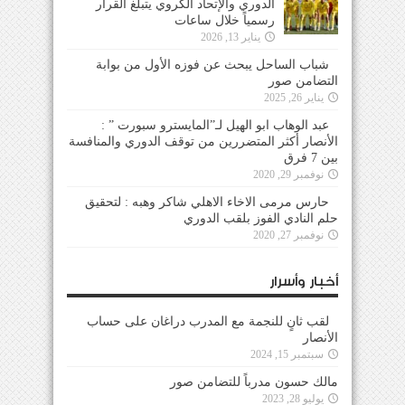
الدوري والإتحاد الكروي يتبلغ القرار
رسمياً خلال ساعات
يناير 13, 2026
شباب الساحل يبحث عن فوزه الأول من بوابة
التضامن صور
يناير 26, 2025
عبد الوهاب ابو الهيل لـ”المايسترو سبورت ” :
الأنصار أكثر المتضررين من توقف الدوري والمنافسة
بين 7 فرق
نوفمبر 29, 2020
حارس مرمى الاخاء الاهلي شاكر وهبه : لتحقيق
حلم النادي الفوز بلقب الدوري
نوفمبر 27, 2020
أخبار وأسرار
لقب ثانٍ للنجمة مع المدرب دراغان على حساب
الأنصار
سبتمبر 15, 2024
مالك حسون مدرباً للتضامن صور
يوليو 28, 2023