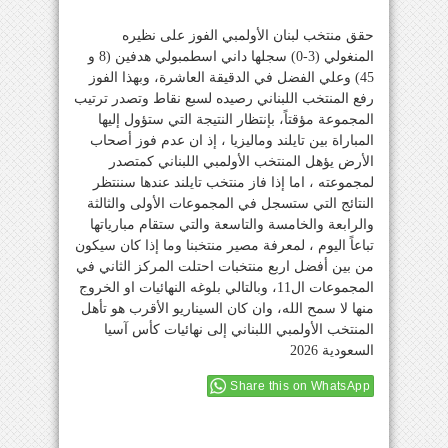
حقق منتخب لبنان الأولمبي الفوز على نظيره
المنغولي (3-0) سجلها داني اسطمبولي هدفين (8 و
45) وعلي الفضل في الدقيقة العاشرة، وبهذا الفوز
رفع المنتخب اللبناني رصيده لسبع نقاط وتصدر ترتيب
المجموعة مؤقتاً، بإنتظار النتيجة التي ستؤول إليها
المباراة بين تايلند وماليزيا ، إذ ان عدم فوز أصحاب
الأرض يؤهل المنتخب الأولمبي اللبناني كمتصدر
لمجموعته ، اما إذا فاز منتخب تايلند عندها سننتظر
النتائج التي ستسجل في المجموعات الأولى والثالثة
والرابعة والخامسة والتاسعة والتي ستقام مبارياتها
تباعاً اليوم ، لمعرفة مصير منتخبنا وما إذا كان سيكون
من بين أفضل اربع منتخبات احتلت المركز الثاني في
المجموعات ال11، وبالتالي بلوغه النهائيات او الخروج
منها لا سمح الله، وان كان السيناريو الأقرب هو تأهل
المنتخب الأولمبي اللبناني إلى نهائيات كأس آسيا
السعودية 2026
Share this on WhatsApp