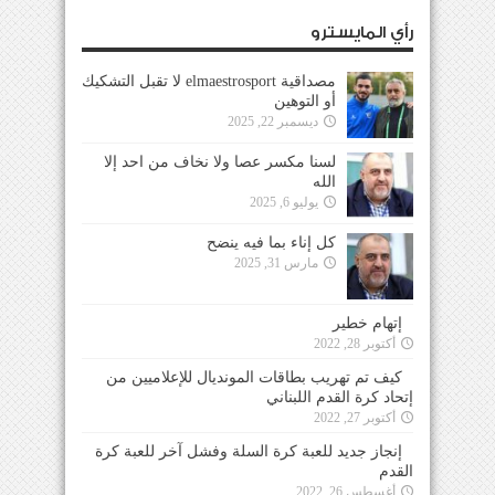
رأي المايسترو
مصداقية elmaestrosport لا تقبل التشكيك
أو التوهين
ديسمبر 22, 2025
لسنا مكسر عصا ولا نخاف من احد إلا
الله
يوليو 6, 2025
كل إناء بما فيه ينضح
مارس 31, 2025
إتهام خطير
أكتوبر 28, 2022
كيف تم تهريب بطاقات المونديال للإعلاميين من
إتحاد كرة القدم اللبناني
أكتوبر 27, 2022
إنجاز جديد للعبة كرة السلة وفشل آخر للعبة كرة
القدم
أغسطس 26, 2022