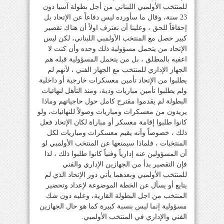
للمنتخب الأولمبي اللبناني من أجل بطولة آسيا دون
23 سنة، وقال ما سأورده ليس دفاعاً عن الإتحاد بل
إحقاقاً للحق ، وعلينا أن نعترف اولاً أن هناك تقصير
كبير حصل مع المنتخب الأولمبي اللبناني، لكن ليس
الإتحاد من يتحمل مسؤولية ذلك وحده وأن كنت لا
اعفيه بالمطلق ، بل من يتحمل المسؤولية قبله هم
الجهاز الإداري للمنتخب مع الجهاز الفني ، لأنهم لم
يطلبوا من الإتحاد تأمين معسكرات خارجية أو داخلية
ولم يطلبوا تأمين مباريات ودية، ومنذ التأهل لنهائيات
البطولة لم يقدموا مقترح كامل حول حاجياتهم وماذا
يريدون من معسكرات ومباريات وصولاً للنهائيات، ولو
كانوا طلبوا إقامة معسكر أو مباراة لكان الإتحاد فعل
ذلك ، خصوصاً وأنه يقيم معسكرات ومباريات لكل
المنتخبات ، فلماذا سيمنعها عن المنتخب الأولمبي لو
أن المسؤولين عنه إدارياً وفنياً كانوا طلبوا ذلك ، لذا
فإن التقصير بدأ من الجهازين الإداري والفني
للمنتخب الأولمبي وبعدهما يأتي دور الإتحاد الذي لم
يتابع أو يسأل عن الخطة الموضوعة لإعداد وتحضير
المنتخب من اجل البطولة القارية، وعليه دون شك
مسؤولية إنما ليس بنسبة كبيرة كما هو حال الجهازين
الفني والإداري في المنتخب الأولمبي.