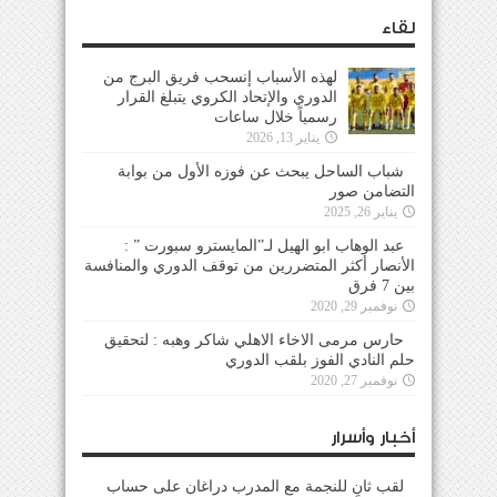
لقاء
لهذه الأسباب إنسحب فريق البرج من
الدوري والإتحاد الكروي يتبلغ القرار
رسمياً خلال ساعات
يناير 13, 2026
شباب الساحل يبحث عن فوزه الأول من بوابة
التضامن صور
يناير 26, 2025
عبد الوهاب ابو الهيل لـ”المايسترو سبورت ” :
الأنصار أكثر المتضررين من توقف الدوري والمنافسة
بين 7 فرق
نوفمبر 29, 2020
حارس مرمى الاخاء الاهلي شاكر وهبه : لتحقيق
حلم النادي الفوز بلقب الدوري
نوفمبر 27, 2020
أخبار وأسرار
لقب ثانٍ للنجمة مع المدرب دراغان على حساب