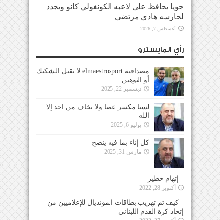
جويا يحافظ على لاعبه الكونغولي كانو ويجدد
لحارسه هادي مرتضى
أغسطس 7, 2026
رأي المايسترو
مصداقية elmaestrosport لا تقبل التشكيك
أو التوهين
ديسمبر 22, 2025
لسنا مكسر عصا ولا نخاف من احد إلا
الله
يوليو 6, 2025
كل إناء بما فيه ينضح
مارس 31, 2025
إتهام خطير
أكتوبر 28, 2022
كيف تم تهريب بطاقات المونديال للإعلاميين من
إتحاد كرة القدم اللبناني