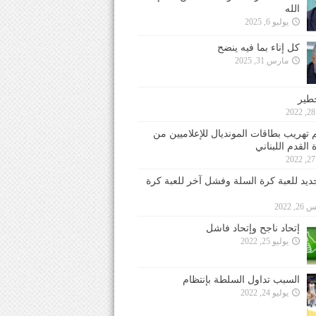
الله
يوليو 6, 2025
كل إناء بما فيه ينضح
مارس 31, 2025
خطير
 تهريب بطاقات المونديال للإعلاميين من
 القدم اللبناني
جديد للعبة كرة السلة وفشل آخر للعبة كرة
 2022
إتحاد ناجح وإتحاد فاشل
يوليو 25, 2022
السبب تداول السلطة بإنتظام
يوليو 24, 2022