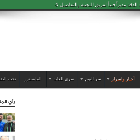
دقة مديراً فنياً لفريق النجمة والتفاصيل لاحقاً
أخبار واسرار
سر اليوم
سري للغاية
المايسترو
تحت الضو
رأي الم