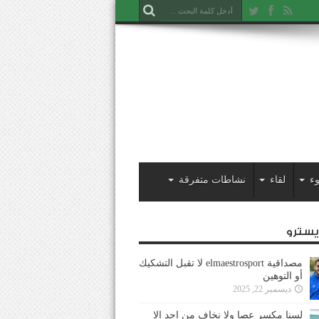
ء
لقاء
نشاطات متفرقة
ايسترو
مصداقية elmaestrosport لا تقبل التشكيك
أو التوهين
ديسمبر 22, 2025
لسنا مكسر عصا ولا نخاف من احد إلا