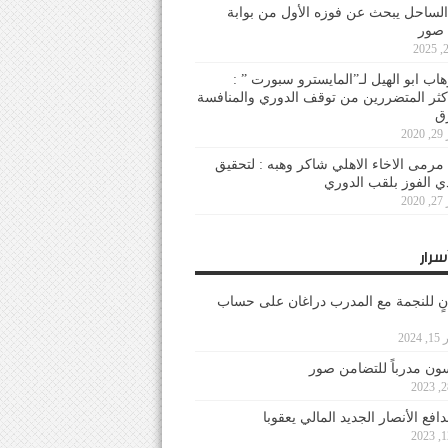
لساحل يبحث عن فوزه الأول من بوابة
 صور
هاب ابو الهيل لـ”المايسترو سبورت ” :
أكثر المتضررين من توقف الدوري والمنافسة
20
رمى الاخاء الاهلي شاكر وهبه : لتحقيق
دي الفوز بلقب الدوري
20
سرار
نٍ للنجمة مع المدرب دراغان على حساب
202
ون مدرباً للتضامن صور
فع الأنصار الجديد المالي يعقوبا