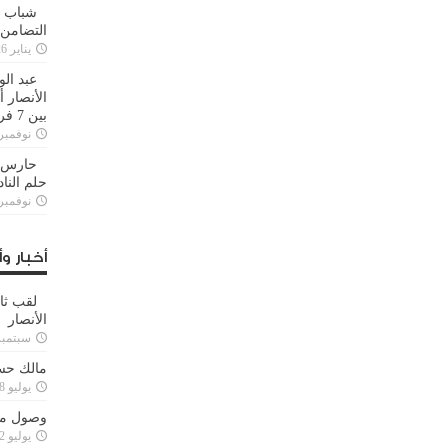
شباب ا
التضامن
يناير 26, 2025
عبد الو
الأنصار 
بين 7 فرق
نوفمبر 29, 20
حارس م
حلم النا
نوفمبر 27, 20
أخبار وأ
لقب ثا
الأنصار
سبتمبر 15, 4
مالك حس
يوليو 28, 2023
وصول مدا
يوليو 12, 2023