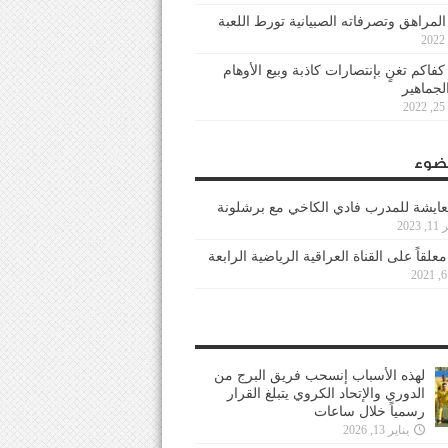
 المراهق وتصرفاته الصبيانية تورط اللعبة
كفاكم تغنٍ بإنتصارات كاذبة وبيع الأوهام
لجماهير
2
ضوء
عايشة للمدرب فادي الكاخي مع برشلونة
202
معلقاً على القناة العراقية الرياضية الرابعة
لهذه الأسباب إنسحب فريق البرج من
الدوري والإتحاد الكروي يتبلغ القرار
رسمياً خلال ساعات
يناير 13, 2026