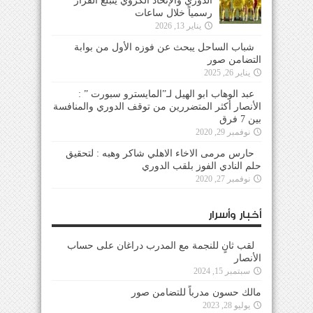
الدوري والإتحاد الكروي يتبلغ القرار
رسمياً خلال ساعات
يناير 13, 2026
شباب الساحل يبحث عن فوزه الأول من بوابة
التضامن صور
يناير 26, 2025
عبد الوهاب ابو الهيل لـ”المايسترو سبورت ” :
الأنصار أكثر المتضررين من توقف الدوري والمنافسة
بين 7 فرق
نوفمبر 29, 2020
حارس مرمى الاخاء الاهلي شاكر وهبه : لتحقيق
حلم النادي الفوز بلقب الدوري
نوفمبر 27, 2020
أخبار وأسرار
لقب ثانٍ للنجمة مع المدرب دراغان على حساب
الأنصار
سبتمبر 15, 2024
مالك حسون مدرباً للتضامن صور
يوليو 28, 2023