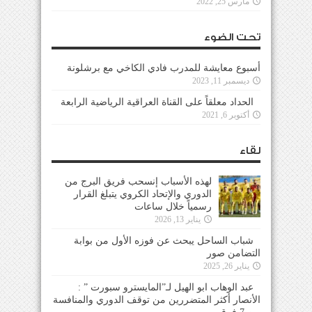
مارس 25, 2022
تحت الضوء
أسبوع معايشة للمدرب فادي الكاخي مع برشلونة
ديسمبر 11, 2023
الحداد معلقاً على القناة العراقية الرياضية الرابعة
أكتوبر 6, 2021
لقاء
لهذه الأسباب إنسحب فريق البرج من
الدوري والإتحاد الكروي يتبلغ القرار
رسمياً خلال ساعات
يناير 13, 2026
شباب الساحل يبحث عن فوزه الأول من بوابة
التضامن صور
يناير 26, 2025
عبد الوهاب ابو الهيل لـ”المايسترو سبورت ” :
الأنصار أكثر المتضررين من توقف الدوري والمنافسة