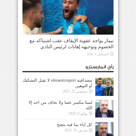
نيمار يواجه عقوبة الإيقاف عقب اشتباكه مع
الخصوم وتوجيهه إهانات لرئيس النادي
أغسطس 6, 2026
رأي المايسترو
مصداقية elmaestrosport لا تقبل التشكيك
أو التوهين
ديسمبر 22, 2025
لسنا مكسر عصا ولا نخاف من احد إلا
الله
يوليو 6, 2025
كل إناء بما فيه ينضح
مارس 31, 2025