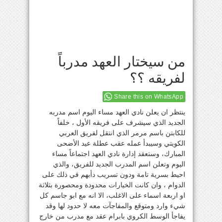
من سيختار العهد مدرباً
لفريقه ؟؟
Share this on WhatsApp
ينتظر ان يعلن نادي العهد مساء اليوم اسم مدربه
الجديد الذي سيشرف على فريقه الأول ، خلفاً
للكابتن باسم مرمر الذي انتقل لفريق العربي
الكويتي وسيبدأ عمله عقب عطلة عيد الأضحى
المبارك، وستعقد إدارة نادي العهد اجتماعاً مساء
اليوم وتعلن اسم المدرب الجديد للفريق، والذي
احيط بسرية تامة ودون تسريب دأبهم في ذلك على
الدوام ، وان كانت الخيارات محدودة ومحصورة بثلاثة
او اربعة اسماء على الاغلب، الا انه مع ابو جاسم كل
شيء وارد ومتوقع والمفاجآت معه لا حدود لها وقد
يفاجأ الوسط الكروي بابرام عقد مع مدرب من خارج