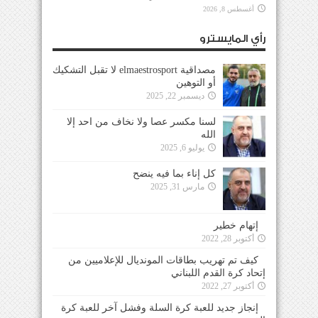
أغسطس 8, 2026
رأي المايسترو
مصداقية elmaestrosport لا تقبل التشكيك
أو التوهين
ديسمبر 22, 2025
لسنا مكسر عصا ولا نخاف من احد إلا
الله
يوليو 6, 2025
كل إناء بما فيه ينضح
مارس 31, 2025
إتهام خطير
أكتوبر 28, 2022
كيف تم تهريب بطاقات المونديال للإعلاميين من
إتحاد كرة القدم اللبناني
أكتوبر 27, 2022
إنجاز جديد للعبة كرة السلة وفشل آخر للعبة كرة