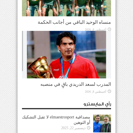
منساه الوحيد الباقي من أجانب الحكمة
أغسطس 8, 2026
المدرب لسعد الدريدي باقٍ في منصبه
أغسطس 8, 2026
رأي المايسترو
مصداقية elmaestrosport لا تقبل التشكيك
أو التوهين
ديسمبر 22, 2025