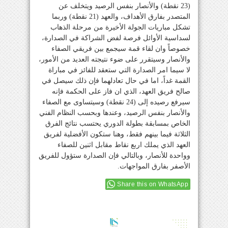
(23 نقطة) والأنصار بنفس الرصيد ويتخلف عن
المتصدر بفارق الأهداف، والعهد (21 نقطة) وربما
تشكل مباريات الجولة الأخيرة من مرحلة الذهاب
لسداسية الأوائل فرصة لفض الشراكة في الصدارة،
خصوصاً وان لقاء قمة سيجمع بين فريقي الصفاء
والأنصار وسيتقرر على ضوء نتيجته العديد من الأمور،
لا سيما امر الصدارة التي ستعقد للفائز في مباراة
القمة غداً، اما في حال تعادلهما فإن ذلك سيصل في
صالح فريق العهد، الذي ان فاز على الحكمة فإنه
سيرفع رصيده إلى (24 نقطة) وسيتساوى مع الصفاء
والأنصار بنفس الرصيد، وعندها وبحسب النظام الفني
الخاص بمسابقة بطولة الدوري يحتسب نتائج الفرق
الثلاثة فيما بينهم فقط، وهنا ستكون الأفضلية لفريق
العهد الذي يملك اربع نقاط مقابل اثنين للصفاء
وواحدة للأنصار، وبالتالي فإن الصدارة ستؤول للفريق
الأصفر بفارق المواجهات.
Share this on WhatsApp