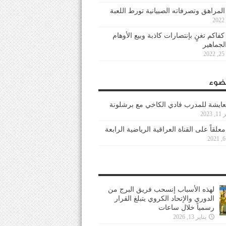
 المراهق وتصرفاته الصبيانية تورط اللعبة
كفاكم تغنٍ بإنتصارات كاذبة وبيع الأوهام
لجماهير
2
ضوء
عايشة للمدرب فادي الكاخي مع برشلونة
202
معلقاً على القناة العراقية الرياضية الرابعة
لهذه الأسباب إنسحب فريق البرج من
الدوري والإتحاد الكروي يتبلغ القرار
رسمياً خلال ساعات
يناير 13, 2026