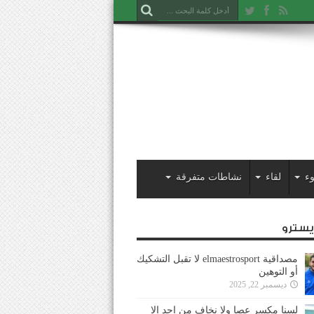
ء
لقاء
نشاطات متفرقة
ايسترو
مصداقية elmaestrosport لا تقبل التشكيك
أو التوهين
ديسمبر 22, 2025
لسنا مكسر عصا ولا نخاف من احد إلا