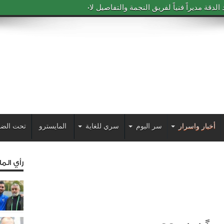
دقة مديراً فنياً لفريق النجمة والتفاصيل لاحقاً
أخبار واسرار
سر اليوم
سري للغاية
المايسترو
تحت الضو
رأي الم