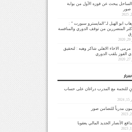
لساحل يبحث عن فوزه الأول من بوابة
 صور
هاب ابو الهيل لـ”المايسترو سبورت ” :
أكثر المتضررين من توقف الدوري والمنافسة
20
رمى الاخاء الاهلي شاكر وهبه : لتحقيق
دي الفوز بلقب الدوري
20
سرار
نٍ للنجمة مع المدرب دراغان على حساب
202
ون مدرباً للتضامن صور
فع الأنصار الجديد المالي يعقوبا