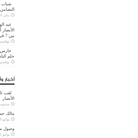
شباب ا
التضامن
يناير 26, 2025
عبد الو
الأنصار 
بين 7 فرق
نوفمبر 29, 20
حارس م
حلم النا
نوفمبر 27, 20
أخبار وأ
لقب ثا
الأنصار
سبتمبر 15, 4
مالك حس
يوليو 28, 2023
وصول مدا
يوليو 12, 2023