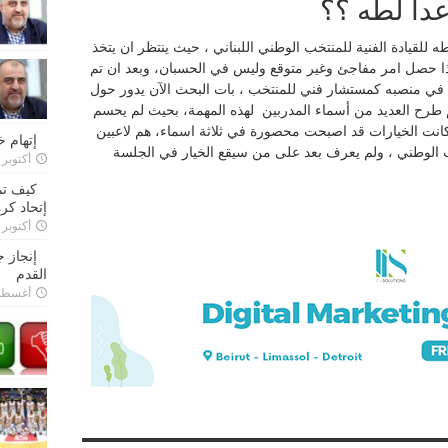
داً لطه ؟؟
لقيادة الفنية للمنتخب الوطني اللبناني ، حيث ينتظر ان يتخذ
لا اذا حصل امر مفاجئ وغير متوقع وليس في الحسبان، وبعد ان تم
) في منصبه كمستشار فني للمنتخب ، بات البحث الآن يدور حول
طرح العديد من أسماء المدربين لهذه المهمة، بحيث لم يحسم
انت الخيارات قد اصبحت محصورة في ثلاثة اسماء، هم لاعبين
إتهام 
الوطني ، ولم يعرف بعد على من سيقع الخيار في الجلسة
أكتوبر 28, 2022
كيف تم
إتحاد كرة
أكتوبر 27, 2022
إنجاز 
القدم
أغسطس 26,