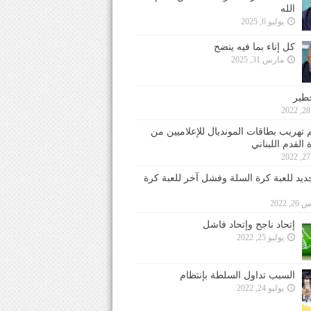
الله
يوليو 6, 2025
كل إناء بما فيه ينضح
مارس 31, 2025
خطير
 تهريب بطاقات المونديال للإعلاميين من
 القدم اللبناني
جديد للعبة كرة السلة وفشل آخر للعبة كرة
 2022
إتحاد ناجح وإتحاد فاشل
يوليو 25, 2022
السبب تداول السلطة بإنتظام
يوليو 24, 2022