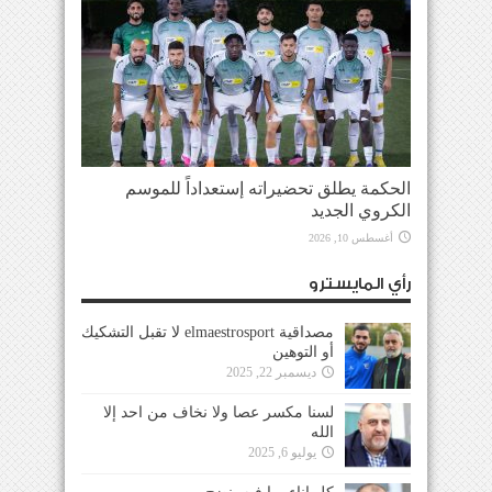
الحكمة يطلق تحضيراته إستعداداً للموسم
الكروي الجديد
أغسطس 10, 2026
رأي المايسترو
مصداقية elmaestrosport لا تقبل التشكيك
أو التوهين
ديسمبر 22, 2025
لسنا مكسر عصا ولا نخاف من احد إلا
الله
يوليو 6, 2025