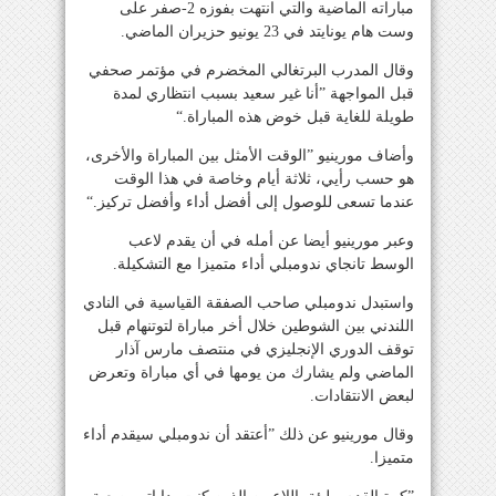
مباراته الماضية والتي انتهت بفوزه 2-صفر على
وست هام يونايتد في 23 يونيو حزيران الماضي.
وقال المدرب البرتغالي المخضرم في مؤتمر صحفي
قبل المواجهة ”أنا غير سعيد بسبب انتظاري لمدة
طويلة للغاية قبل خوض هذه المباراة.“
وأضاف مورينيو ”الوقت الأمثل بين المباراة والأخرى،
هو حسب رأيي، ثلاثة أيام وخاصة في هذا الوقت
عندما تسعى للوصول إلى أفضل أداء وأفضل تركيز.“
وعبر مورينيو أيضا عن أمله في أن يقدم لاعب
الوسط تانجاي ندومبلي أداء متميزا مع التشكيلة.
واستبدل ندومبلي صاحب الصفقة القياسية في النادي
اللندني بين الشوطين خلال أخر مباراة لتوتنهام قبل
توقف الدوري الإنجليزي في منتصف مارس آذار
الماضي ولم يشارك من يومها في أي مباراة وتعرض
لبعض الانتقادات.
وقال مورينيو عن ذلك ”أعتقد أن ندومبلي سيقدم أداء
متميزا.