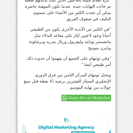
”كرة القدم مليئة باللاعبين الذين كنت بداياتهم صعبة
ثم جاءت النهايات جيدة. عندما تكون الموهبة حاضرة
يمكن أن تحدث الكثير من الأشياء على مستوى
التكيف في صفوف الفريق.
”في الكثير من الأندية الأخرى يكون من الطبيعي
أحيانا وجود لاعبين كبار على مقاعد البدلاء مثل
مانشستر يونايتد وليفربول وريال مدريد وبرشلونة
وبايرن ميونيخ.
”وفي توتنهام على الجميع أن يفهموا أن حدوث ذلك
أمر طبيعي أيضا.“
ويحتل توتنهام المركز الثامن بين فرق الدوري
الإنجليزي الممتاز العشرين برصيد 45 نقطة قبل سبع
جولات من نهاية الموسم.
Share this on WhatsApp