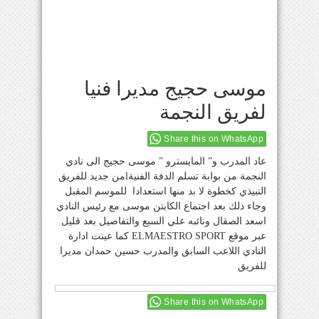
موسى حجيج مديرا فنيا
لفريق النجمة
Share this on WhatsApp
عاد المدرب و” المايسترو ” موسى حجيج الى نادي
النجمة من بوابة تسلم الدفة الفنيةlمن جديد للفريق
النبيذي كخطوة لا بد منها استعدادا للموسم المقبل
وجاء ذلك بعد اجتماع الكابتن موسى مع رئيس النادي
اسعد الصقال ونائبه علي السبع والتفاصيل بعد قليل
عبر موقع ELMAESTRO SPORT كما عينت ادارة
النادي اللاعب السابق والمدرب حسين حمدان مديرا
للفريق
Share this on WhatsApp