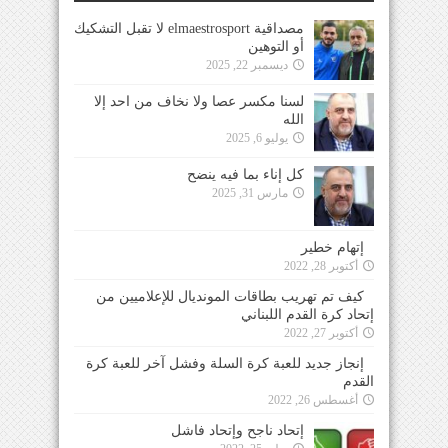
مصداقية elmaestrosport لا تقبل التشكيك
أو التوهين
ديسمبر 22, 2025
لسنا مكسر عصا ولا نخاف من احد إلا
الله
يوليو 6, 2025
كل إناء بما فيه ينضح
مارس 31, 2025
إتهام خطير
أكتوبر 28, 2022
كيف تم تهريب بطاقات المونديال للإعلاميين من
إتحاد كرة القدم اللبناني
أكتوبر 27, 2022
إنجاز جديد للعبة كرة السلة وفشل آخر للعبة كرة
القدم
أغسطس 26, 2022
إتحاد ناجح وإتحاد فاشل