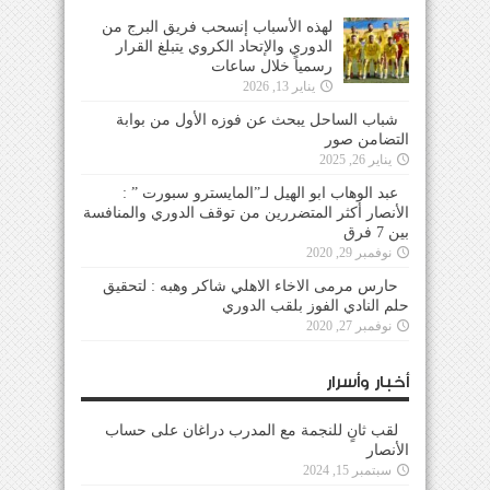
لهذه الأسباب إنسحب فريق البرج من
الدوري والإتحاد الكروي يتبلغ القرار
رسمياً خلال ساعات
يناير 13, 2026
شباب الساحل يبحث عن فوزه الأول من بوابة
التضامن صور
يناير 26, 2025
عبد الوهاب ابو الهيل لـ”المايسترو سبورت ” :
الأنصار أكثر المتضررين من توقف الدوري والمنافسة
بين 7 فرق
نوفمبر 29, 2020
حارس مرمى الاخاء الاهلي شاكر وهبه : لتحقيق
حلم النادي الفوز بلقب الدوري
نوفمبر 27, 2020
أخبار وأسرار
لقب ثانٍ للنجمة مع المدرب دراغان على حساب
الأنصار
سبتمبر 15, 2024