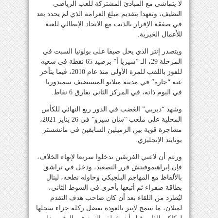
لا يتماشى مع المبادئ المشتركة للعب الرياضي
النظيف، وتعهدا بتقديم مبلغ الغرامة الذي لم يحدد بعد
في صفقة الإقرار بالذنب مع الاتحاد الإيطالي للعبة
للأعمال الخيرية.
ويتصدر إنتر الذي يحل ضيفا على بولونيا السبت في
المرحلة 29، الـ “سيريا أ” برصيد 65 نقطة في سعيه
للفوز باللقب للمرة الأولى منذ عام 2010، فيما يتأخر
عنه “جاره” في مدينة ميلانو المستضيف سمبدوريا
في اليوم ذاته، في المركز الثاني بفارق 6 نقاط.
وشهد “ديربي” الغضب في الدور ربع النهائي للكأس
المحلية على ملعب “سان سيرو” في 26 يناير 2021،
مشاجرة قوية بين الزميلين السابقين في مانشستر
يونايتد الإنجليزي.
ورغم أن لاعبي الفريقين تدخلوا سريعا لإنهاء الخلاف،
فإن إبراهيموفيتش قرر التصعيد، ودخل في تراشق
بالألفاظ مع المهاجم البلجيكي وحاوله نطحه، لينال
بطاقة صفراء ثم أتبعها بأخرى في الشوط الثاني،
ليُطرد من اللقاء بعد أن كان صاحب هدف التقدم
لميلان، ما سمح لإنتر بالعودة بفضل ركلة جزاء سجلها