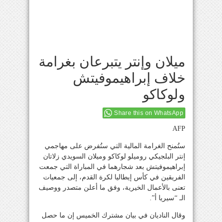
ميلان وإنتر يتبرعان بغرامة
خلاف إبراهيموفيتش
ولوكاكو
Share this on WhatsApp
AFP
ستُمنح الغرامة المالية التي ستُفرض على مهاجمي
إنتر البلجيكي روميلو لوكاكو وميلان السويدي زلاتان
إبراهيموفيتش بعد شجارهما في المباراة التي جمعت
الفريقين في كأس إيطاليا لكرة القدم، إلى جمعيات
تعنى بالأعمال الخيرية، وفق ما أعلن متصدر ووصيف
الـ “سيريا أ”.
وقال الناديان في بيان مشترك الخميس إن ما حصل