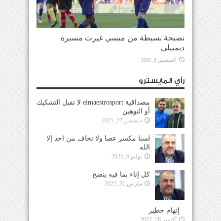
نصيحة بسيطة من ميسي غيرت مسيرة
ديمبيلي
أغسطس 8, 2026
رأي المايسترو
مصداقية elmaestrosport لا تقبل التشكيك
أو التوهين
ديسمبر 22, 2025
لسنا مكسر عصا ولا نخاف من احد إلا
الله
يوليو 6, 2025
كل إناء بما فيه ينضح
مارس 31, 2025
إتهام خطير
أكتوبر 28, 2022