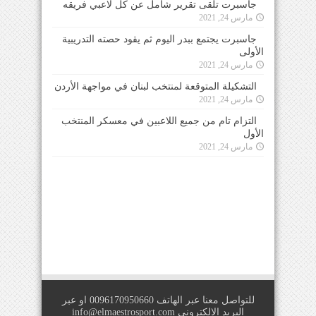
جاسبرت تلقى تقرير شامل عن كل لاعبي فريقه
مارس 24, 2021
جاسبرت يجتمع ببدر اليوم ثم يقود حصته التدريبية
الأولى
مارس 24, 2021
التشكيلة المتوقعة لمنتخب لبنان في مواجهة الأردن
مارس 24, 2021
التزام تام من جميع اللاعبين في معسكر المنتخب
الأول
مارس 24, 2021
للتواصل معنا عبر الهاتف 0096170950660 او عبر
البريد الالكتروني
info@elmaestrosport.com