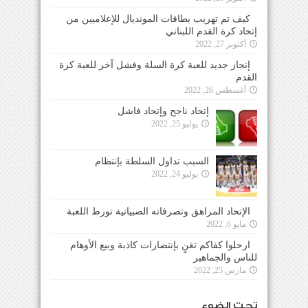
كيف تم تهريب بطاقات المونديال للإعلاميين من
إتحاد كرة القدم اللبناني
أكتوبر 27, 2022
إنجاز جديد للعبة كرة السلة وفشل آخر للعبة كرة
القدم
أغسطس 26, 2022
إتحاد ناجح وإتحاد فاشل
يوليو 25, 2022
السبب تداول السلطة بإنتظام
يوليو 24, 2022
الإتحاد المراهق وتصرفاته الصبيانية تورط اللعبة
مايو 6, 2022
ارحلوا كفاكم تغنٍ بإنتصارات كاذبة وبيع الأوهام
للناس والجماهير
مارس 25, 2022
تحت الضوء