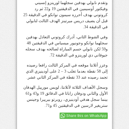
وتقدم نابولي بهدفين سجلهما لورينزو إنسيني
وفيكتور أوسيمين في الدقيقتين 19 و22 ثم رد
كروتوني بهدف أحرزه سيمون نوانكو في الدقيقة 25
قبل أن يضيف دريس ميرتينز الهدف الثالث لنابولي
في الدقيقة 34.
وفي الشوط الثاني، أدرك كروتوني التعادل بهدفين
سجلهما نوانكو وجونيور ميسياس في الدقيقتين 48
و59 لكن نابولي حسم المباراة لصالحه بهدف سجله
جيوفاني دي لورينزو في الدقيقة 72.
وعزز أتلانتا موقعه في المركز الثالث رافعا رصيده
إلى 58 نقطة بعدما تغلب 3 – 2 على أودينيزي الذي
تجمد رصيده عند 33 نقطة في المركز الثاني عشر.
وسجل الأهداف الثلاثة لأتلانتا، لويس مورييل الهدفان
الأول والثاني ودوفان زاباتا في الدقائق 19 و43 و61
بينما سجل هدفي أودينيزي، روبرتو بيرييرا وجينس
ستريغير لارسين في الدقيقتين 45 و71.
Share this on WhatsApp