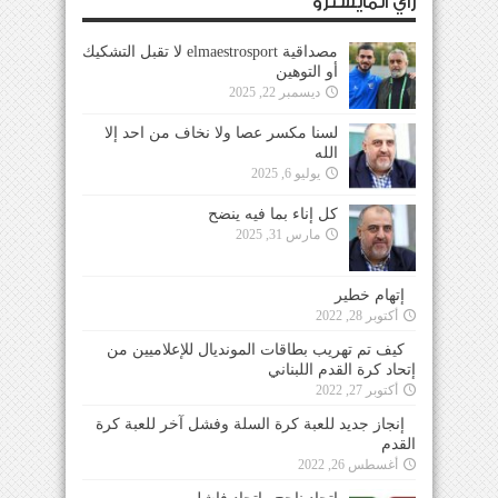
رأي المايسترو
مصداقية elmaestrosport لا تقبل التشكيك
أو التوهين
ديسمبر 22, 2025
لسنا مكسر عصا ولا نخاف من احد إلا
الله
يوليو 6, 2025
كل إناء بما فيه ينضح
مارس 31, 2025
إتهام خطير
أكتوبر 28, 2022
كيف تم تهريب بطاقات المونديال للإعلاميين من
إتحاد كرة القدم اللبناني
أكتوبر 27, 2022
إنجاز جديد للعبة كرة السلة وفشل آخر للعبة كرة
القدم
أغسطس 26, 2022