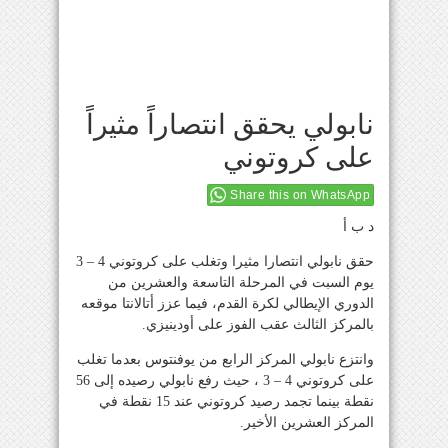
نابولي يحقق انتصاراً مثيراً
على كروتوني
Share this on WhatsApp
د ب أ
حقق نابولي انتصارا مثيرا وتغلب على كروتوني 4 – 3
يوم السبت في المرحلة التاسعة والعشرين من
الدوري الإيطالي لكرة القدم، فيما عزز أتالانتا موقعه
بالمركز الثالث عقب الفوز على أودينيزي.
وانتزع نابولي المركز الرابع من يوفنتوس بعدما تغلب
على كروتوني 4 – 3 ، حيث رفع نابولي رصيده إلى 56
نقطة بينما تجمد رصيد كروتوني عند 15 نقطة في
المركز العشرين الأخير.