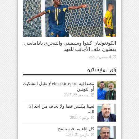
الكونغوليان كيتوا وسيميتي والنيجري باداماسي
يقفلون ملف الأجانب للعهد
أغسطس 9, 2026
رأي المايسترو
مصداقية elmaestrosport لا تقبل التشكيك
أو التوهين
ديسمبر 22, 2025
لسنا مكسر عصا ولا نخاف من احد إلا
الله
يوليو 6, 2025
كل إناء بما فيه ينضح
مارس 31, 2025