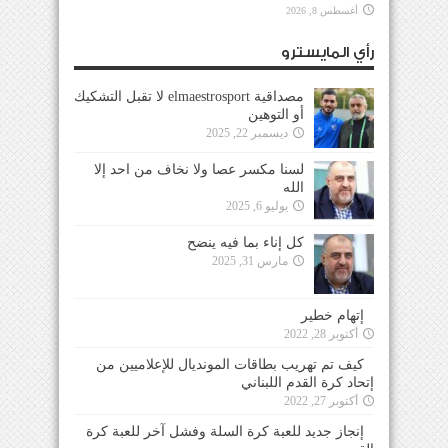
أغسطس 8, 2026
رأي المايسترو
مصداقية elmaestrosport لا تقبل التشكيك
أو التوهين
ديسمبر 22, 2025
لسنا مكسر عصا ولا نخاف من احد إلا
الله
يوليو 6, 2025
كل إناء بما فيه ينضح
مارس 31, 2025
إتهام خطير
أكتوبر 28, 2022
كيف تم تهريب بطاقات المونديال للإعلاميين من
إتحاد كرة القدم اللبناني
أكتوبر 27, 2022
إنجاز جديد للعبة كرة السلة وفشل آخر للعبة كرة