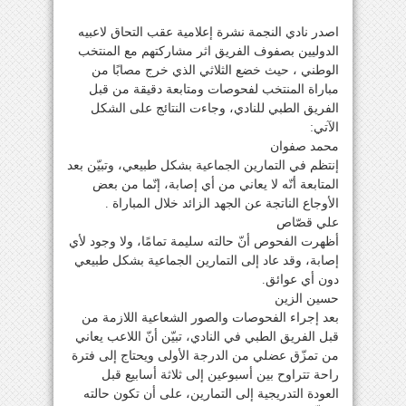
اصدر نادي النجمة نشرة إعلامية عقب التحاق لاعبيه
الدوليين بصفوف الفريق اثر مشاركتهم مع المنتخب
الوطني ، حيث خضع الثلاثي الذي خرج مصابًا من
مباراة المنتخب لفحوصات ومتابعة دقيقة من قبل
الفريق الطبي للنادي، وجاءت النتائج على الشكل
الآتي:
محمد صفوان
إنتظم في التمارين الجماعية بشكل طبيعي، وتبيّن بعد
المتابعة أنّه لا يعاني من أي إصابة، إنّما من بعض
الأوجاع الناتجة عن الجهد الزائد خلال المباراة .
علي قصّاص
أظهرت الفحوص أنّ حالته سليمة تمامًا، ولا وجود لأي
إصابة، وقد عاد إلى التمارين الجماعية بشكل طبيعي
دون أي عوائق.
حسين الزين
بعد إجراء الفحوصات والصور الشعاعية اللازمة من
قبل الفريق الطبي في النادي، تبيّن أنّ اللاعب يعاني
من تمزّق عضلي من الدرجة الأولى ويحتاج إلى فترة
راحة تتراوح بين أسبوعين إلى ثلاثة أسابيع قبل
العودة التدريجية إلى التمارين، على أن تكون حالته