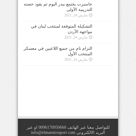
جاسبرت يجتمع ببدر اليوم ثم يقود حصته
التدريبية الأولى
مارس 24, 2021
التشكيلة المتوقعة لمنتخب لبنان في
مواجهة الأردن
مارس 24, 2021
التزام تام من جميع اللاعبين في معسكر
المنتخب الأول
مارس 24, 2021
للتواصل معنا عبر الهاتف 0096170950660 او عبر
البريد الالكتروني
info@elmaestrosport.com