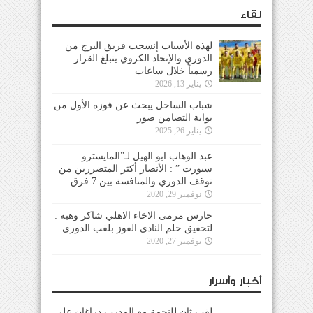
لقاء
لهذه الأسباب إنسحب فريق البرج من
الدوري والإتحاد الكروي يتبلغ القرار
رسمياً خلال ساعات
يناير 13, 2026
شباب الساحل يبحث عن فوزه الأول من
بوابة التضامن صور
يناير 26, 2025
عبد الوهاب ابو الهيل لـ”المايسترو
سبورت ” : الأنصار أكثر المتضررين من
توقف الدوري والمنافسة بين 7 فرق
نوفمبر 29, 2020
حارس مرمى الاخاء الاهلي شاكر وهبه :
لتحقيق حلم النادي الفوز بلقب الدوري
نوفمبر 27, 2020
أخبار وأسرار
لقب ثانٍ للنجمة مع المدرب دراغان على