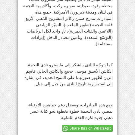
محطة وقود، صيدلية، سوبرماركت، وأكاديمية النجمة
في لبنان ومدينة ديربورن الأميركية. جميع هذه
المبادرات تندرج ضمن ركائز المشروع الذهبي الأربع:
قلعة النجمة (تطوير الملعب)، التميّز الرياضي
(اللاعبين والفئات العمرية)، نادٍ واحد لكل الرياضات
(التوسّع المتعدد)، وتأمين مصادر الدخل (إيرادات
مستدامة).
‎كما يتوجّه النادي بالشكر إلى مايسترو نادي النجمة
الكابتن الأسبق موسى حجيج والكابتن الحالي قاسِم
الزين لظهور صورتهما على المنتج الجديد، في إشارة
إلى استمرارية تاريخ النادي من جيل إلى جيل.
‎ومع هذه المبادرات، وبفضل دعم جماهيره الأوفياء،
يمضي نادي النجمة خطوة بخطوة نحو كتابة عصر
ذهبي جديد لكرة القدم اللبنانية.
Share this on WhatsApp