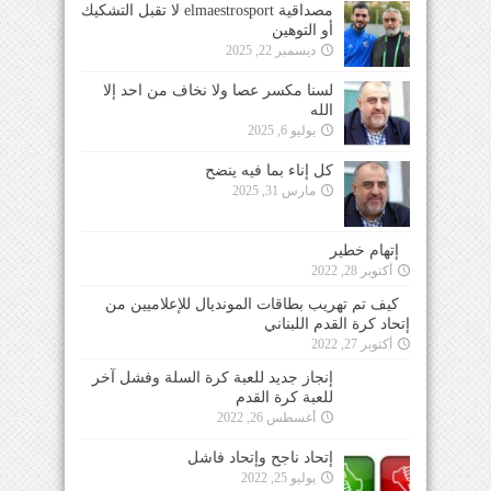
مصداقية elmaestrosport لا تقبل التشكيك
أو التوهين
ديسمبر 22, 2025
لسنا مكسر عصا ولا نخاف من احد إلا
الله
يوليو 6, 2025
كل إناء بما فيه ينضح
مارس 31, 2025
إتهام خطير
أكتوبر 28, 2022
كيف تم تهريب بطاقات المونديال للإعلاميين من
إتحاد كرة القدم اللبناني
أكتوبر 27, 2022
إنجاز جديد للعبة كرة السلة وفشل آخر للعبة كرة
القدم
أغسطس 26, 2022
إتحاد ناجح وإتحاد فاشل
يوليو 25, 2022