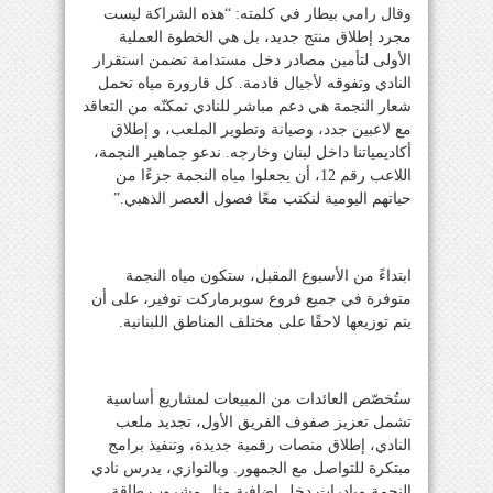
‎وقال رامي بيطار في كلمته: “هذه الشراكة ليست
مجرد إطلاق منتج جديد، بل هي الخطوة العملية
الأولى لتأمين مصادر دخل مستدامة تضمن استقرار
النادي وتفوقه لأجيال قادمة. كل قارورة مياه تحمل
شعار النجمة هي دعم مباشر للنادي تمكنّه من التعاقد
مع لاعبين جدد، وصيانة وتطوير الملعب، و إطلاق
أكاديمياتنا داخل لبنان وخارجه. ندعو جماهير النجمة،
اللاعب رقم 12، أن يجعلوا مياه النجمة جزءًا من
حياتهم اليومية لنكتب معًا فصول العصر الذهبي.”
‎ابتداءً من الأسبوع المقبل، ستكون مياه النجمة
متوفرة في جميع فروع سوبرماركت توفير، على أن
يتم توزيعها لاحقًا على مختلف المناطق اللبنانية.
‎ستُخصّص العائدات من المبيعات لمشاريع أساسية
تشمل تعزيز صفوف الفريق الأول، تجديد ملعب
النادي، إطلاق منصات رقمية جديدة، وتنفيذ برامج
مبتكرة للتواصل مع الجمهور. وبالتوازي، يدرس نادي
النجمة مبادرات دخل إضافية مثل مشروب طاقة،