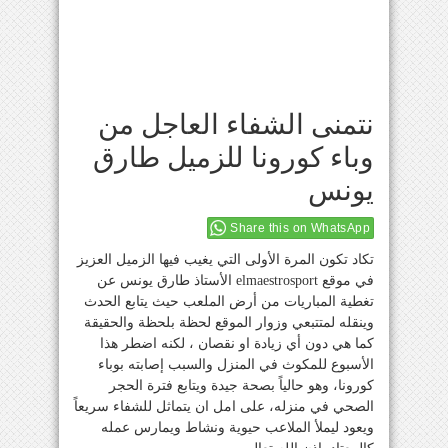
نتمنى الشفاء العاجل من
وباء كورونا للزميل طارق
يونس
Share this on WhatsApp
تكاد تكون المرة الأولى التي يغيب فيها الزميل العزيز
في موقع elmaestrosport الأستاذ طارق يونس عن
تغطية المباريات من أرض الملعب حيث يتابع الحدث
وينقله لمتتبعي وزوار الموقع لحظة بلحظة والحقيقة
كما هي دون أي زيادة او نقصان ، لكنه اضطر هذا
الأسبوع للمكوث في المنزل والسبب إصابته بوباء
كورونا، وهو حالياً بصحة جيدة ويتابع فترة الحجر
الصحي في منزله، على امل ان يتماثل للشفاء سريعاً
ويعود ليملأ الملاعب حيوية ونشاط ويمارس عمله