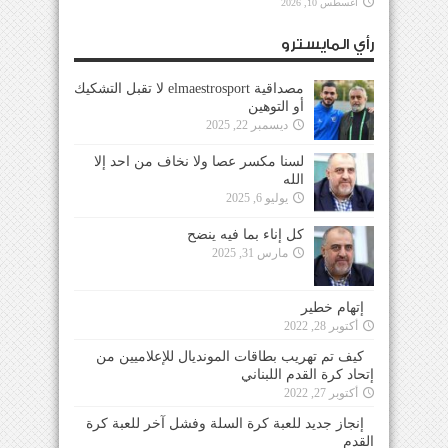
أغسطس 10, 2026
رأي المايسترو
مصداقية elmaestrosport لا تقبل التشكيك
أو التوهين
ديسمبر 22, 2025
لسنا مكسر عصا ولا نخاف من احد إلا
الله
يوليو 6, 2025
كل إناء بما فيه ينضح
مارس 31, 2025
إتهام خطير
أكتوبر 28, 2022
كيف تم تهريب بطاقات المونديال للإعلاميين من
إتحاد كرة القدم اللبناني
أكتوبر 27, 2022
إنجاز جديد للعبة كرة السلة وفشل آخر للعبة كرة
القدم