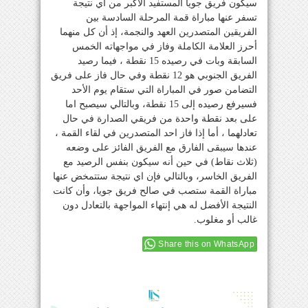
سيكون فريق جويا المستفيد الأكبر من اي نتيجة
تسفر عنها مباراة قمة المرحلة السادسة بين
الفريقين المتصدرين العهد والنجمة، إذ أن كل منهما
أحرز العلامة الكاملة وفاز في مواجهاته الخمس
السابقة وبات في رصيده 15 نقطة ، فيما رصيد
الفريق الجنوبي هو 12 نقطة وفي حال فاز على فريق
التضامن صور في المباراة التي ستقام يوم الأحد
فسيرفع رصيده إلى 15 نقطة، وبالتالي سيصبح اما
على بعد نقطة واحدة من فريقي الصدارة في حال
تعادلهما ، أما إذا فاز احد المتصدرين في لقاء القمة ،
عندها سيبقى الفارق مع الفريق الفائز على وضعه
(ثلاث نقاط) في حين أنه سيكون بنفس الرصيد مع
الفريق الخاسر، وبالتالي فإن اي نتيجة ستتمخض عنها
مباراة القمة ستصب في صالح فريق جويا، وأن كانت
النتيجة الأفضل له هي إنتهاء المواجهة بالتعادل دون
غالب أو مغلوب.
Share this on WhatsApp