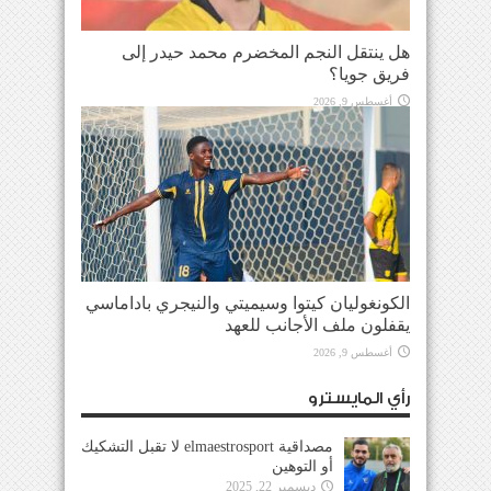
هل ينتقل النجم المخضرم محمد حيدر إلى
فريق جويا؟
أغسطس 9, 2026
الكونغوليان كيتوا وسيميتي والنيجري باداماسي
يقفلون ملف الأجانب للعهد
أغسطس 9, 2026
رأي المايسترو
مصداقية elmaestrosport لا تقبل التشكيك
أو التوهين
ديسمبر 22, 2025