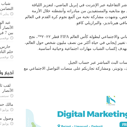
شباب ا
 التفاعلية عبر الإنترنت في إبريل الماضي، لتعزيز اللياقة
التضامن
 مع متابعيه والمستفيدين من مبادراته وأنشطته خلال الأزمة
يناير 26, 2025
ابعها إلى الآن أكثر من 100 ألف شخص، وشهدت مشاركة نخبة من ألمع نجوم كرة القدم في العالم
عبد الو
في هيرنانديز، والبرازيلي كافو.
الأنصار 
بين 7 فرق
نساني والاجتماعي لبطولة كأس العالم
FIFA
قطر ٢٠٢٢™، نجح
نوفمبر 29, 20
تغيير إيجابي في حياة أكثر من نصف مليون شخص حول العالم،
حارس م
بهدف إكساب الشباب مهارات اجتماعية وحياتية أساسية.
حلم النا
نوفمبر 27, 20
سات البث المباشر عبر حساب الجيل
، و
تويتر
، ومشاركة تجاربكم على منصات التواصل الاجتماعي مع
أخبار وأ
لقب ثا
الأنصار
سبتمبر 15, 4
مالك حس
يوليو 28, 2023
وصول مدا
يوليو 12, 2023