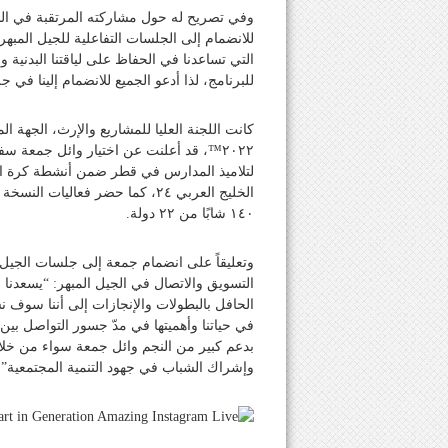
وفي تصريح له حول مشاركته المرتقبة في البث
للانضمام إلى الجلسات التفاعلية للجيل المبهر
التي تساعدنا في الحفاظ على لياقتنا البدنية 
للبرنامج، لذا أدعو الجميع للانضمام إلينا في جل
كانت اللجنة العليا للمشاريع والإرث، الجهة 
٢٠٢٢™، قد أعلنت عن اختيار وائل جمعة سفي
لتلاميذ المدارس في قطر ضمن أنشطة كرة ا
١٤٠ شابًا من ٢٢ دولة.
وتعليقاً على انضمام جمعة إلى جلسات الجيل ا
التسويق والاتصال في الجيل المبهر: “يسعدنا
الحافل بالبطولات والإنجازات إلى أننا سوف نس
في حياتنا وأهميتها في مدّ جسور التواصل بي
بدعم كبير من النجم وائل جمعة سواء من خلال ب
وإشراك الشباب في جهود التنمية المجتمعية”.