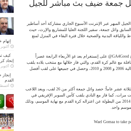
ئل جمعة ضيف بث مباشر للجيل
الجيل المبهر عبر الإنترنت الأسبوع الجاري مشاركة أحد أساطير
لسابق وائل جمعة، سفير اللجنة العليا للمشاريع والإرث، حيث
واللياقة البدنية والصحية خلال فترة البقاء في المنزل لمنع
إتهام 
أكتوبر 28, 2022
كيف تم
ج
@GA4Good
على إنستغرام بعد غدٍ الأربعاء الرابعة عصراً
إتحاد كرة
ة مع عالم كرة القدم، والتي فاز خلالها مع منتخب بلاده بلقب
أكتوبر 27, 2022
بطولة كأس الأمم الإفريقية في ثلاث نسخ متتالية 2006 و 2008 و 2010، وحصل في جميعها على لقب أفضل
إنجاز 
القدم
أغسطس 26,
وخلال مشواره مع النادي الأهلي، والذي امتد لثلاثة عشر عاماً؛ حصد وائل جمعة أكثر من 26 لقب، ويعد اللاعب
ت مرات، كما فاز مع النادي بلقب كأس السوبر الإفريقي في
ست مناسبات، ليعلن بعد تتويج فريقه بنسخة 2014 من البطولة عن اعتزاله كرة القدم مع نهاية الموسم، وذلك
لموسم واحد.