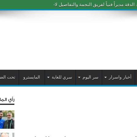
دقة مديراً فنياً لفريق النجمة والتفاصيل لاحقاً
أخبار واسرار
سر اليوم
سري للغاية
المايسترو
تحت الض
رأي الم