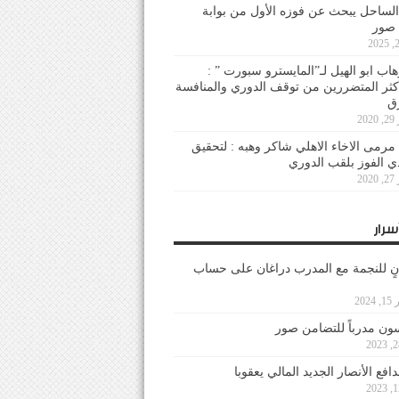
لساحل يبحث عن فوزه الأول من بوابة
 صور
هاب ابو الهيل لـ”المايسترو سبورت ” :
أكثر المتضررين من توقف الدوري والمنافسة
20
رمى الاخاء الاهلي شاكر وهبه : لتحقيق
دي الفوز بلقب الدوري
20
سرار
نٍ للنجمة مع المدرب دراغان على حساب
202
ون مدرباً للتضامن صور
فع الأنصار الجديد المالي يعقوبا