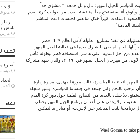
 المباشر للجيل المبهر؛ قال وائل جمعة: ” متشوّق جداً
الإتحاد
، وأتوقع أننا سنستمتع معاً بمناقشة العديد من جوانب كرة القدم
مايو 6, 2022
والصحية. استفدت كثيراً خلال متابعتي لجلسات البث المباشر
ارحلوا 
ستنا القادمة”.
للناس وا
مارس 25, 022
المسؤولة عن تنفيذ مشاريع بطولة كأس العالم
FIFA
قطر
راً لها العام الماضي، ليشارك بعدها في فعالية للجيل المبهر
تحت ال
لقدم من أجل التنمية، على هامش استضافة قطر لبطولة كأس
الخليج العربي ٢٤، كما حضر فعاليات النسخة الأولى من مهرجان الجيل المبهر في ٢٠١٩، والذي شهد مشاركة
أسبوع م
ديسمبر 11, 3
الحداد 
لمبهر التفاعلية المباشرة، قالت موزة المهندي، مديرة إدارة
أكتوبر 6, 2021
 أن نرحب بالنجم وائل جمعة في جلساتنا المباشرة. يشير سجله
تمتع، بلا شك، بالعديد من النصائح القيّمة حول دور كرة القدم
ن الشعوب. ولا يخفى على أحد أن برنامج الجيل المبهر يحظى
لقاء
رنامجنا للبث المباشر عبر الإنترنت، أو مبادراتنا لتمكين