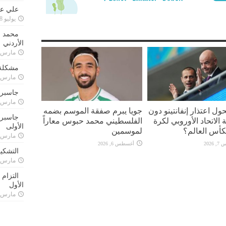
علي علا
يوليو 8, 2023
محمد ق
الأردني
مارس 24, 021
مشكلة 
مارس 24, 021
جاسبرت
مارس 24, 021
ل اعتذار إنفانتينو دون
جويا يبرم صفقة الموسم بضمه
جاسبرت 
الاتحاد الأوروبي لكرة
الفلسطيني محمد حبوس معاراً
الأولى
كأس العالم؟
لموسمين
مارس 24, 021
2026
أغسطس 6, 2026
التشكي
مارس 24, 021
التزام
الأول
مارس 24, 021