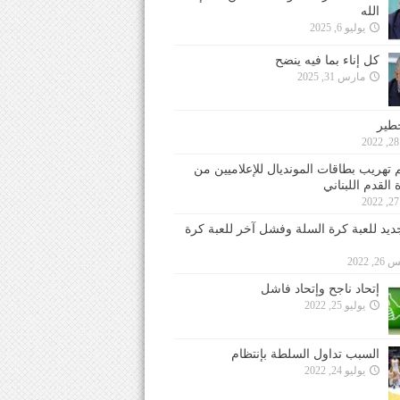
الله
يوليو 6, 2025
كل إناء بما فيه ينضح
مارس 31, 2025
خطير
 تهريب بطاقات المونديال للإعلاميين من
 القدم اللبناني
جديد للعبة كرة السلة وفشل آخر للعبة كرة
 2022
إتحاد ناجح وإتحاد فاشل
يوليو 25, 2022
السبب تداول السلطة بإنتظام
يوليو 24, 2022