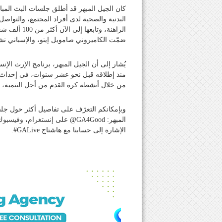
كان الجيل المبهر قد أطلق جلسات البث المباشر
البدنية والصحية لدى أفراد المجتمع، والتواصل
الراهنة، وت
ضمّت الكاميروني صامويل إيتو، والإسباني تشا
يُشار إلى أن الجيل المبهر، برنامج الإرث الإ
منذ إطلاقه قبل نحو عشر سنوات، في إحداث 
من خلال أنشطة كرة القدم من أجل التنمية، 
وبإمكانكم التعرّف على تفاصيل أكثر حول جل
المبهر:
@GA4Good
على
إنستغرام
، و
فيسبوك
الإشارة إلى حسابنا مع هاشتاج
#GALive
.