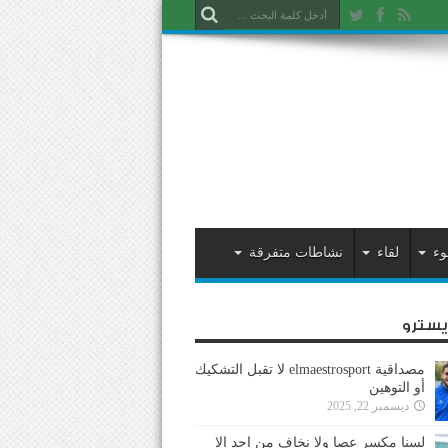
وء
لقاء
نشاطات متفرقة
ايسترو
مصداقية elmaestrosport لا تقبل التشكيك
أو التوهين
ديسمبر 22, 2025
لسنا مكسر عصا ولا نخاف من احد إلا