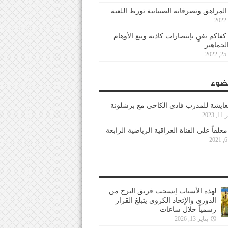
 المراهق وتصرفاته الصبيانية تورط اللعبة
كفاكم تغنٍ بإنتصارات كاذبة وبيع الأوهام
لجماهير
2
ضوء
عايشة للمدرب فادي الكاخي مع برشلونة
202
معلقاً على القناة العراقية الرياضية الرابعة
لهذه الأسباب إنسحب فريق البرج من
الدوري والإتحاد الكروي يتبلغ القرار
رسمياً خلال ساعات
يناير 13, 2026