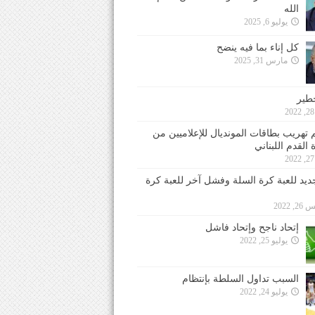
الله
يوليو 6, 2025
كل إناء بما فيه ينضح
مارس 31, 2025
خطير
 تهريب بطاقات المونديال للإعلاميين من
 القدم اللبناني
جديد للعبة كرة السلة وفشل آخر للعبة كرة
 2022
إتحاد ناجح وإتحاد فاشل
يوليو 25, 2022
السبب تداول السلطة بإنتظام
يوليو 24, 2022