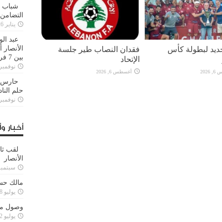
شباب ا
التضامن
يناير 26, 2025
عبد الو
يد لبطولة كأس
فقدان النصاب طير جلسة
الأنصار 
بين 7 فرق
الإتحاد
نوفمبر 29, 20
2026
أغسطس 6, 2026
حارس م
حلم النا
نوفمبر 27, 20
أخبار وأ
لقب ثا
الأنصار
سبتمبر 15, 4
مالك حس
يوليو 28, 2023
وصول مدا
يوليو 12, 2023