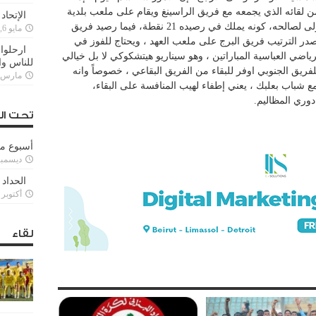
ن لقائه الذي يجمعه مع فريق الراسينغ ويقام على ملعب بلدية
الإتحاد
بحمدون ، ليحسم صراع البقاء في الدرجة الأولى لصالحه، كونه يملك في رصيده 21 نقطة، فيما رصيد فريق
مايو 6, 2022
هو سيواجه متصدر الترتيب فريق البرج على ملعب العهد ، ويحتاج للفوز في
ارحلوا 
رياضي العباسية المباراتين ، وهو سيناريو هيتشكوكي لا بل خيالي
للناس وا
لفريق الجنوبي اوفر للبقاء من الفريق البقاعي ، خصوصاً وانه
مارس 25, 022
 شباب بعلبك ، يعني إطفاء لهيب المنافسة على البقاء،
دوري المظاليم.
تحت ال
أسبوع م
ديسمبر 11, 3
الحداد 
أكتوبر 6, 2021
لقاء