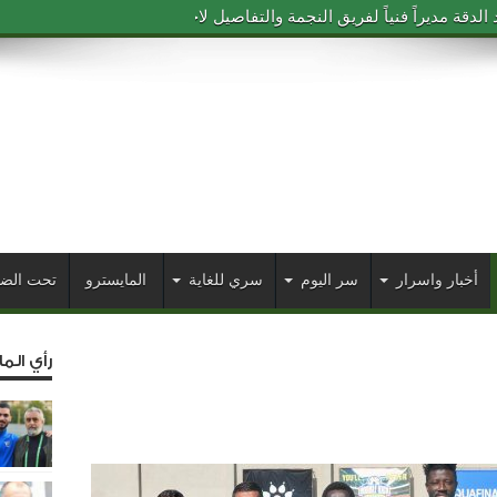
دقة مديراً فنياً لفريق النجمة والتفاصيل لاحقاً
أخبار واسرار
سر اليوم
سري للغاية
المايسترو
تحت الض
رأي الم