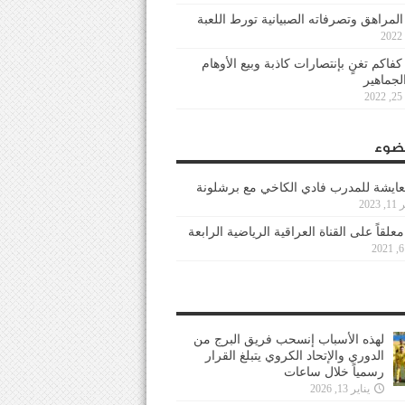
 المراهق وتصرفاته الصبيانية تورط اللعبة
كفاكم تغنٍ بإنتصارات كاذبة وبيع الأوهام
لجماهير
2
ضوء
عايشة للمدرب فادي الكاخي مع برشلونة
202
معلقاً على القناة العراقية الرياضية الرابعة
لهذه الأسباب إنسحب فريق البرج من
الدوري والإتحاد الكروي يتبلغ القرار
رسمياً خلال ساعات
يناير 13, 2026