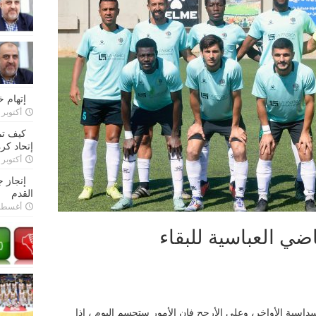
إتهام 
أكتوبر 28, 2022
كيف تم
إتحاد كرة
أكتوبر 27, 2022
إنجاز 
القدم
أغسطس 26,
ضي العباسية للبقاء
 قبل الأخيرة من سداسية الأواخر، وعلى الأرجح فإن الأمور ستحسم اليوم ، إذا