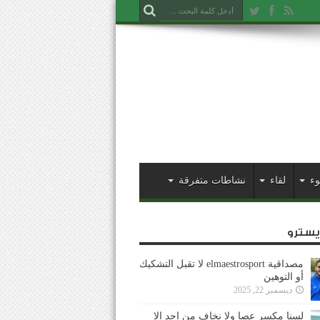
وء
لقاء
نشاطات متفرقة
ايسترو
مصداقية elmaestrosport لا تقبل التشكيك
أو التوهين
ديسمبر 22, 2025
لسنا مكسر عصا ولا نخاف من احد إلا