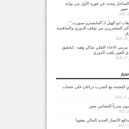
لساحل يبحث عن فوزه الأول من بوابة
 صور
هاب ابو الهيل لـ”المايسترو سبورت ” :
أكثر المتضررين من توقف الدوري والمنافسة
20
رمى الاخاء الاهلي شاكر وهبه : لتحقيق
دي الفوز بلقب الدوري
20
سرار
نٍ للنجمة مع المدرب دراغان على حساب
202
ون مدرباً للتضامن صور
فع الأنصار الجديد المالي يعقوبا