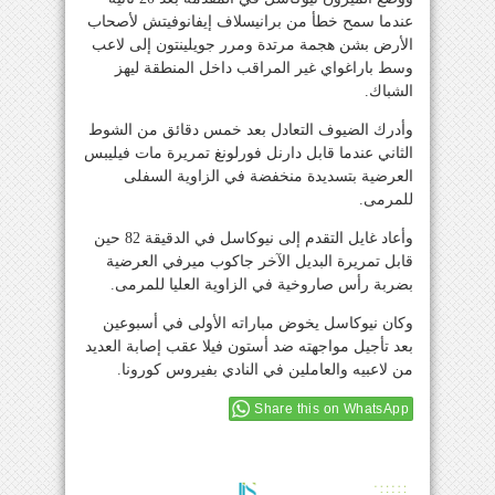
عندما سمح خطأ من برانيسلاف إيفانوفيتش لأصحاب
الأرض بشن هجمة مرتدة ومرر جويلينتون إلى لاعب
وسط باراغواي غير المراقب داخل المنطقة ليهز
الشباك.
وأدرك الضيوف التعادل بعد خمس دقائق من الشوط
الثاني عندما قابل دارنل فورلونغ تمريرة مات فيليبس
العرضية بتسديدة منخفضة في الزاوية السفلى
للمرمى.
وأعاد غايل التقدم إلى نيوكاسل في الدقيقة 82 حين
قابل تمريرة البديل الآخر جاكوب ميرفي العرضية
بضربة رأس صاروخية في الزاوية العليا للمرمى.
وكان نيوكاسل يخوض مباراته الأولى في أسبوعين
بعد تأجيل مواجهته ضد أستون فيلا عقب إصابة العديد
من لاعبيه والعاملين في النادي بفيروس كورونا.
Share this on WhatsApp