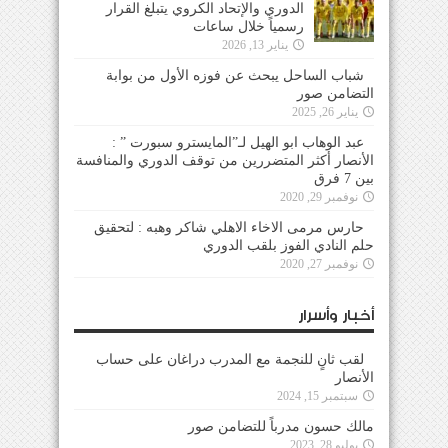
الدوري والإتحاد الكروي يتبلغ القرار
رسمياً خلال ساعات
يناير 13, 2026
شباب الساحل يبحث عن فوزه الأول من بوابة
التضامن صور
يناير 26, 2025
عبد الوهاب ابو الهيل لـ”المايسترو سبورت ” :
الأنصار أكثر المتضررين من توقف الدوري والمنافسة
بين 7 فرق
نوفمبر 29, 2020
حارس مرمى الاخاء الاهلي شاكر وهبه : لتحقيق
حلم النادي الفوز بلقب الدوري
نوفمبر 27, 2020
أخبار وأسرار
لقب ثانٍ للنجمة مع المدرب دراغان على حساب
الأنصار
سبتمبر 15, 2024
مالك حسون مدرباً للتضامن صور
يوليو 28, 2023