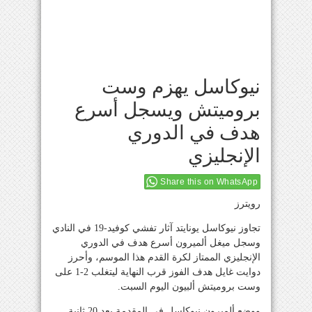
نيوكاسل يهزم وست
بروميتش ويسجل أسرع
هدف في الدوري
الإنجليزي
Share this on WhatsApp
رويترز
تجاوز نيوكاسل يونايتد آثار تفشي كوفيد-19 في النادي
وسجل ميغل ألميرون أسرع هدف في الدوري
الإنجليزي الممتاز لكرة القدم هذا الموسم، وأحرز
دوايت غايل هدف الفوز قرب النهاية ليتغلب 2-1 على
وست بروميتش ألبيون اليوم السبت.
ووضع ألميرون نيوكاسل في المقدمة بعد 20 ثانية