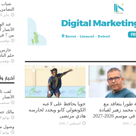
شباب ا
التضامن
يناير 26, 2025
عبد الو
الأنصار 
بين 7 فرق
نوفمبر 29, 20
حارس م
حلم النا
نوفمبر 27, 20
أخبار وأ
لقب ثا
الأنصار
سبتمبر 15, 4
 طورا يتعاقد مع
جويا يحافظ على لاعبه
محمد زهير لقيادة
الكونغولي كانو ويجدد لحارسه
مالك حس
 موسم 2026-2027
هادي مرتضى
يوليو 28, 2023
2026
أغسطس 7, 2026
وصول مدا
يوليو 12, 2023