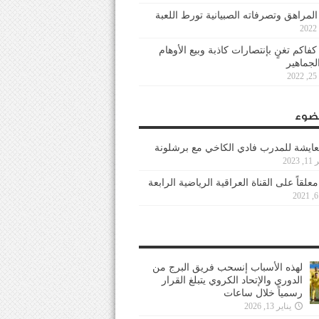
 المراهق وتصرفاته الصبيانية تورط اللعبة
كفاكم تغنٍ بإنتصارات كاذبة وبيع الأوهام
لجماهير
2
ضوء
عايشة للمدرب فادي الكاخي مع برشلونة
202
معلقاً على القناة العراقية الرياضية الرابعة
لهذه الأسباب إنسحب فريق البرج من
الدوري والإتحاد الكروي يتبلغ القرار
رسمياً خلال ساعات
يناير 13, 2026