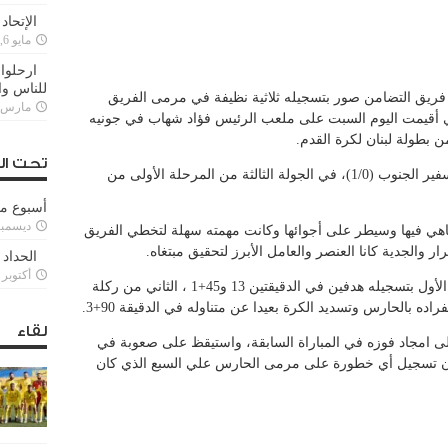
الإتحاد
مايو 6, 2022
ارحلوا 
للناس وا
 فريق التضامن صور بتسجيله ثلاثية نظيفة في مرمى الفريق
مارس 25, 022
 (0/2) في المباراة التي أقيمت اليوم السبت على ملعب الرئيس فؤاد شهاب في جونيه
ن بطولة لبنان لكرة القدم.
تحت ال
وبهذا الفوز يكون العهد قد ثأر بخسارته أمام سفير الجنوب (1/0)، في الجولة الثالثة من المرحلة الأولى من
أسبوع م
ديسمبر 11, 3
 الناهي فيها وسيطر على أجوائها وكانت مهمته سهلة لتخطي الفريق
ر والجدية كانا العنصر والعامل الأبرز لتحقيق مبتغاه.
الحداد 
أكتوبر 6, 2021
وكان علي الحاج قد حسم النتيجة من الشوط الأول بتسجيله هدفين في الدقيقتين 13 و45+1 ، الثاني من ركلة
ده بالحارس وتسديد الكرة بعيدا عن متناوله في الدقيقة 90+3.
لقاء
لى امجاد فوزه في المباراة السابقة، واستيقظ على صعوبة في
ون تسجيل أي خطورة على مرمى الحارس علي السبع الذي كان