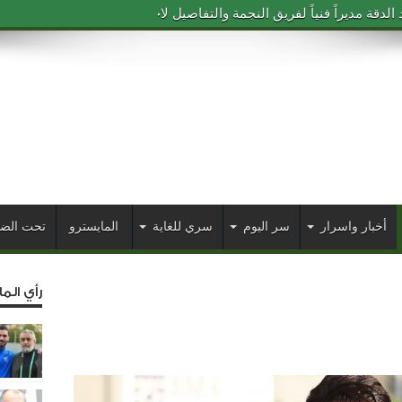
دقة مديراً فنياً لفريق النجمة والتفاصيل لاحقاً
أخبار واسرار
سر اليوم
سري للغاية
المايسترو
تحت الض
رأي الم