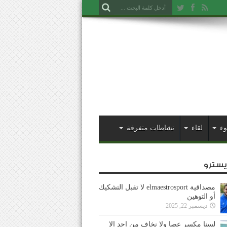
وء
لقاء
نشاطات متفرقة
ايسترو
مصداقية elmaestrosport لا تقبل التشكيك
أو التوهين
ديسمبر 22, 2025
لسنا مكسر عصا ولا نخاف من احد إلا