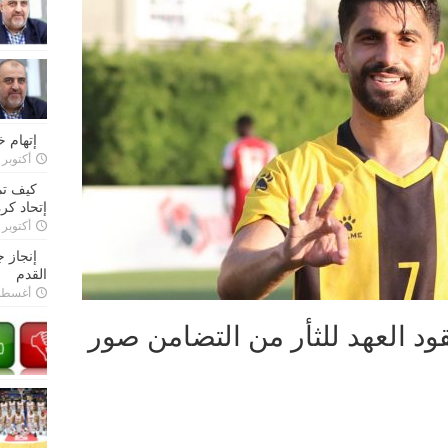
إتهام 
أكتوبر 28, 2022
كيف تم
إتحاد كرة
أكتوبر 27, 2022
إنجاز 
القدم
أغسطس 26,
ود العهد للثأر من التضامن صور