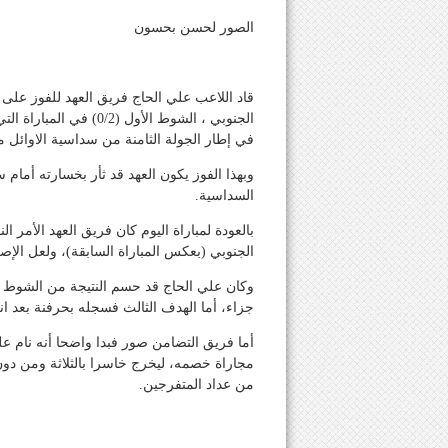
الصور لحسن بحسون
قاد اللاعب علي الحاج فريق العهد للفوز على
الجنوبي ، الشوط الأول
في إطار الجولة الثامنة من سداسية الاوائل م
السداسية.
بالعودة لمباراة اليوم كان فريق العهد الأمر
الجنوبي (بعكس المباراة السابقة)، ولعل الإصرا
جزاء، أما الهدف الثالث فسجله بحرفنة بعد انفرا
أما فريق التضامن صور فبدا واضحا أنه نام ع
مجاراة خصمه، ليخرج خاسرا بالثلاثة ومن د
من عداد المتفرجين.