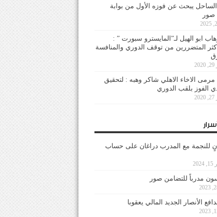
لساحل يبحث عن فوزه الأول من بوابة
 صور
هاب ابو الهيل لـ”المايسترو سبورت ” :
أكثر المتضررين من توقف الدوري والمنافسة
20
رمى الاخاء الاهلي شاكر وهبه : لتحقيق
دي الفوز بلقب الدوري
20
سرار
نٍ للنجمة مع المدرب دراغان على حساب
202
ون مدرباً للتضامن صور
فع الأنصار الجديد المالي يعقوبا