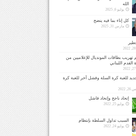
الله
يوليو 6, 2025
كل إناء بما فيه ينضح
مارس 31, 2025
خطير
 تهريب بطاقات المونديال للإعلاميين من
 القدم اللبناني
جديد للعبة كرة السلة وفشل آخر للعبة كرة
 2022
إتحاد ناجح وإتحاد فاشل
يوليو 25, 2022
السبب تداول السلطة بإنتظام
يوليو 24, 2022