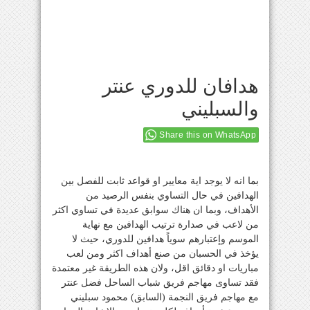
هدافان للدوري عنتر
والسبليني
Share this on WhatsApp
بما انه لا يوجد اية معايير او قواعد ثابت للفصل بين
الهدافين في حال التساوي بنفس الرصيد من
الأهداف، وبما ان هناك سوابق عديدة في تساوي اكثر
من لاعب في صدارة ترتيب الهدافين مع نهاية
الموسم وإعتبارهم سوياً هدافين للدوري، حيث لا
يؤخذ في الحسبان من صنع أهداف اكثر ومن لعب
مباريات او دقائق اقل، ولان هذه الطريقة غير معتمدة
فقد تساوى مهاجم فريق شباب الساحل فضل عنتر
مع مهاجم فريق النجمة (السابق) محمود سبليني