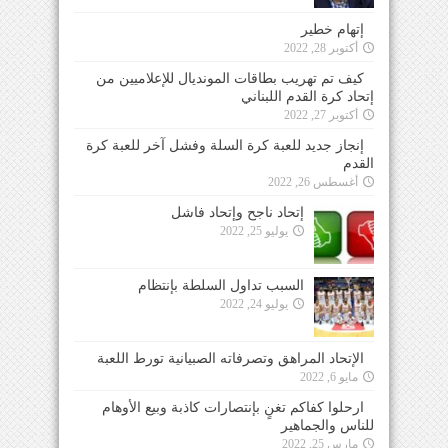
إتهام خطير
أكتوبر 28, 2022
كيف تم تهريب بطاقات المونديال للإعلاميين من
إتحاد كرة القدم اللبناني
أكتوبر 27, 2022
إنجاز جديد للعبة كرة السلة وفشل آخر للعبة كرة
القدم
أغسطس 26, 2022
إتحاد ناجح وإتحاد فاشل
يوليو 25, 2022
السبب تداول السلطة بإنتظام
يوليو 24, 2022
الإتحاد المراهق وتصرفاته الصبيانية تورط اللعبة
مايو 6, 2022
ارحلوا كفاكم تغنٍ بإنتصارات كاذبة وبيع الأوهام
للناس والجماهير
مارس 25, 2022