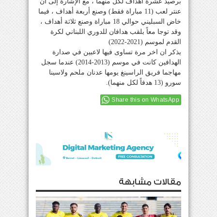
برصيد عشرة أهداف لكل منهما ، مع الإشارة إلى ان
عنتر لعب (11 مباراة فقط) وصنع أربعة أهداف ، فيما
خاض السبليني حوالي 18 مباراة وصنع ثلاثة أهداف ،
وقد توجا معاً بلقب هدافان للدوري اللبناني لكرة
القدم لموسم (2021-2022)
يذكر ان اخر مرة تساوى فيها لاعبين في صدارة
الهدافين كانت في موسم (2013-2014) عندما سجل
مهاجما فريق الراسينغ يومها عدنان ملحم ولاسينا
سورو (13 هدفاً لكل منهما).
Share this on WhatsApp
مقالات مشابهة