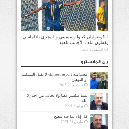
الكونغوليان كيتوا وسيميتي والنيجري باداماسي
يقفلون ملف الأجانب للعهد
أغسطس 9, 2026
رأي المايسترو
مصداقية elmaestrosport لا تقبل التشكيك
أو التوهين
ديسمبر 22, 2025
لسنا مكسر عصا ولا نخاف من احد إلا
الله
يوليو 6, 2025
كل إناء بما فيه ينضح
مارس 31, 2025