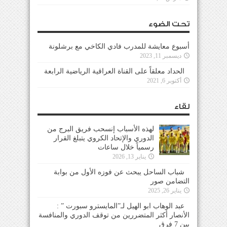
تحت الضوء
أسبوع معايشة للمدرب فادي الكاخي مع برشلونة
ديسمبر 11, 2023
الحداد معلقاً على القناة العراقية الرياضية الرابعة
أكتوبر 6, 2021
لقاء
لهذه الأسباب إنسحب فريق البرج من
الدوري والإتحاد الكروي يتبلغ القرار
رسمياً خلال ساعات
يناير 13, 2026
شباب الساحل يبحث عن فوزه الأول من بوابة
التضامن صور
يناير 26, 2025
عبد الوهاب ابو الهيل لـ”المايسترو سبورت ” :
الأنصار أكثر المتضررين من توقف الدوري والمنافسة
بين 7 فرق