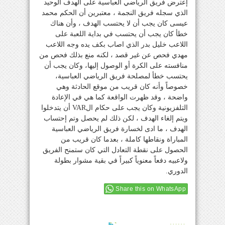
إعترض فريق الرياضي العباسية على الهدف الوحيد
الذي سجله فريق النجمة ، معتبرين أن الحكم محمد
عيسى كان يجب أن لا يحتسب الهدف ، وأن هناك
خطأ كان يجب أن يحتسب في بداية اللعبة على
اللاعب خليل بدر الذي اصاب بكف يده وجه اللاعب
مهدي فحص عن غير قصد ، لكنه منع بذلك فحص من
منافسته على الكرة أو الوصول إليها، وكان يجب أن
يحتسب خطأ لمصلحة فريق الرياضي العباسية،
خصوصاً وأنه كان قريب من موقع الحادثة وهي
واضحة ، وقد ظهرت الواقعة كما هي في الإعادة
التلفزيونية وكان يجب على حكام الVAR أن يتدخلوا
ويتم إلغاء الهدف ، لكن ذلك لم يحصل وتم إحتساب
الهدف ، ما ادى لخسارة فريق الرياضي العباسية
المباراة ونقاطها كاملة ، بعدما كان قريب من
الحصول على نقطة التعادل التي كان ستمنح الفريق
ولاعبيه دفعاً معنوياً كبيراً في بقية مشوار بطولة
الدوري.
Share this on WhatsApp