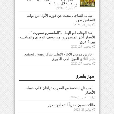
رسمياً خلال ساعات
يناير 13, 2026
شباب الساحل يبحث عن فوزه الأول من بوابة
التضامن صور
يناير 26, 2025
عبد الوهاب ابو الهيل لـ”المايسترو سبورت ” :
الأنصار أكثر المتضررين من توقف الدوري والمنافسة
بين 7 فرق
نوفمبر 29, 2020
حارس مرمى الاخاء الاهلي شاكر وهبه : لتحقيق
حلم النادي الفوز بلقب الدوري
نوفمبر 27, 2020
أخبار وأسرار
لقب ثانٍ للنجمة مع المدرب دراغان على حساب
الأنصار
سبتمبر 15, 2024
مالك حسون مدرباً للتضامن صور
يوليو 28, 2023