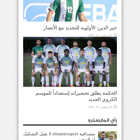
خير الدين: الأولوية للتجديد مع الأنصار
أغسطس 10, 2026
الحكمة يطلق تحضيراته إستعداداً للموسم
الكروي الجديد
أغسطس 10, 2026
رأي المايسترو
مصداقية elmaestrosport لا تقبل التشكيك
أو التوهين