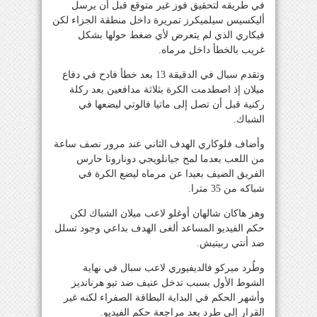
في طريقه لتحقيق فوز غير متوقع قبل أن يرسل
أليكسيس سيلميكرز تمريرة داخل منطقة الجزاء لكن
فيكاري الذي لم يتعرض لأي ضغط حولها بشكل
غريب بالخطأ داخل مرماه.
وتقدم سبال في الدقيقة 13 بعد خطأ فادح في دفاع
ميلان إذ اصطدمت الكرة بثلاثة مدافعين بعد ركلة
ركنية قبل أن تصل إلى ماتيا فالوتي ليضعها في
الشباك.
وأضاف فلوكاري الهدف الثاني عند مرور نصف ساعة
من اللعب بعدما لمح جيانلويجي دونارونا حارس
الفريق الضيف بعيدا عن مرماه ليضع الكرة في
شباكه من 35 مترا.
وهز هاكان شالهان أوغلو لاعب ميلان الشباك لكن
حكم الفيديو المساعد ألغى الهدف بداعي وجود تسلل
ضد أنتي ربيتيش.
وطُرد ميركو فالديفيوري لاعب سبال في نهاية
الشوط الأول بسبب تدخل عنيف ضد تيو هرنانديز
وأشهر الحكم في البداية البطاقة الصفراء لكنه غير
القرار إلى طرد بعد مراجعة حكم الفيديو.