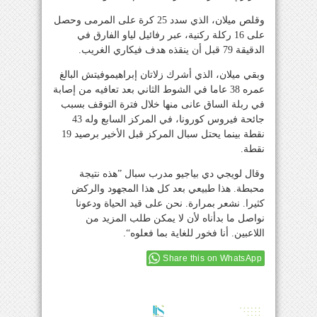
وقلص ميلان، الذي سدد 25 كرة على المرمى وحصل
على 16 ركلة ركنية، عبر رفائيل لياو الفارق في
الدقيقة 79 قبل أن ينقذه هدف فيكاري الغريب.
وبقي ميلان، الذي أشرك زلاتان إبراهيموفيتش البالغ
عمره 38 عاما في الشوط الثاني بعد تعافيه من إصابة
في ربلة الساق عانى منها خلال فترة التوقف بسبب
جائحة فيروس كورونا، في المركز السابع وله 43
نقطة بينما يحتل سبال المركز قبل الأخير برصيد 19
نقطة.
وقال لويجي دي بياجيو مدرب سبال ”هذه نتيجة
محبطة. هذا طبيعي بعد كل هذا المجهود والركض
كثيرا. نشعر بمرارة. نحن على قيد الحياة ودعونا
نواصل ما بدأناه لأن لا يمكن طلب المزيد من
اللاعبين. أنا فخور للغاية بما فعلوه“.
Share this on WhatsApp