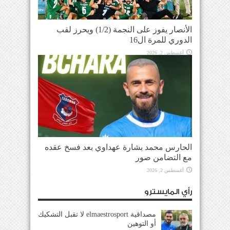
الأنصار يفوز على النجمة (1/2) ويحرز لقب
الدوري للمرة ال16
أغسطس 2, 2026
الحارس محمد بشارة عهداوي بعد فسخ عقده
مع التضامن صور
أغسطس 2, 2026
رأي المايسترو
مصداقية elmaestrosport لا تقبل التشكيك
أو التوهين