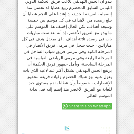
يبدو أن الحس التهديفي للاعب فريق الحكمة الدولي
اللبناني السابق المخضرم ربيع عطايا قد تحسن منذ
إنضمامه لفريقه الجديد، إذ إعتدنا على النجم عطايا أن
يبلغ رصيده من الأهداف في كل موسم بين خمسة
وسبعة أهداف، لكن الحال إختلف هذا الموسم على
ما يبدو مع الفريق الأخضر، إذ أنه بعد ست مباريات
بات في رصيده ثلاثة أهداف ، اي بمعدل هدف في كل
مباراتين ، حيث سجل في مرمى فريق الأنصار في
المرحلة الثانية وفي مرمى فريق شباب الساحل في
المرحلة الرابعة وفي مرمى الرياضي العباسية في
المرحلة السادسة، ويأمل جمهور فريق الحكمة أن
يرتفع الحس التهديفي بشكل أكبر عند لاعبه الذي بات
يعول عليه لهز شباك الخصوم وقيادة فريقه لتحقيق
الإنتصارات ، خصوصاً وأن عطايا يقدم مستوى جيد
للغاية مع الفريق الأخضر منذ إنضم إليه قبل بداية
الموسم الحالي
Share this on WhatsApp