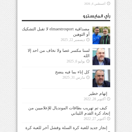
أغسطس 6, 2026
رأي المايسترو
مصداقية elmaestrosport لا تقبل التشكيك
أو التوهين
ديسمبر 22, 2025
لسنا مكسر عصا ولا نخاف من احد إلا
الله
يوليو 6, 2025
كل إناء بما فيه ينضح
مارس 31, 2025
إتهام خطير
أكتوبر 28, 2022
كيف تم تهريب بطاقات المونديال للإعلاميين من
إتحاد كرة القدم اللبناني
أكتوبر 27, 2022
إنجاز جديد للعبة كرة السلة وفشل آخر للعبة كرة