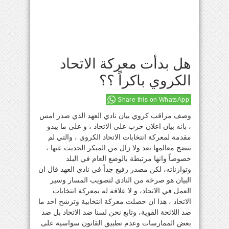
هل بدأت معركة الاتحاد
الكروي باكراً ؟؟
Share this on WhatsApp
وصف مراقب كروي بيان نادي العهد الذي صدر امس
، بانه بيان اعلان حرب على الاتحاد ، و على ما يبدو
مقدمة لمعركة انتخابات الاتحاد الكروي ، والتي لم
تتضح معالمها بعد ولا زال من المبكر الحديث عنها ،
خصوصاً وانها مرتبطة بالوضع العام في البلد
وتوازناته، لكن مصدر رفيع جداً في نادي العهد قال ان
البيان هو صرخة من النادي لتصويب المسار وسير
العمل في الاتحاد، و لا علاقة له بمعركة انتخابات
الاتحاد ، هذا ان حصلت معركة انتخابية وترشح احد ما
ضد اللائحة القوية، وتابع نحن لسنا ضد الاتحاد بل ضد
بعض الممارسات وعدم تطبيق القانون سواسية على