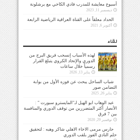
أسبوع معايشة للمدرب فادي الكاخي مع برشلونة
ديسمبر 11, 2023
الحداد معلقاً على القناة العراقية الرياضية الرابعة
أكتوبر 6, 2021
لقاء
لهذه الأسباب إنسحب فريق البرج من
الدوري والإتحاد الكروي يتبلغ القرار
رسمياً خلال ساعات
يناير 13, 2026
شباب الساحل يبحث عن فوزه الأول من بوابة
التضامن صور
يناير 26, 2025
عبد الوهاب ابو الهيل لـ”المايسترو سبورت ” :
الأنصار أكثر المتضررين من توقف الدوري والمنافسة
بين 7 فرق
نوفمبر 29, 2020
حارس مرمى الاخاء الاهلي شاكر وهبه : لتحقيق
حلم النادي الفوز بلقب الدوري