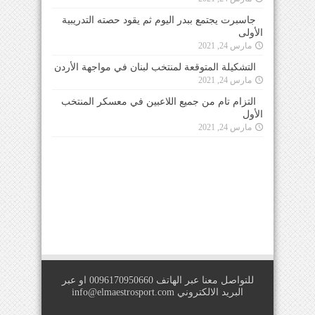
جاسبرت يجتمع ببدر اليوم ثم يقود حصته التدريبية
الأولى
مارس 24, 2021
التشكيلة المتوقعة لمنتخب لبنان في مواجهة الأردن
مارس 24, 2021
التزام تام من جميع اللاعبين في معسكر المنتخب
الأول
مارس 24, 2021
للتواصل معنا عبر الهاتف 0096170950660 او عبر
البريد الالكتروني
info@elmaestrosport.com