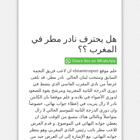
هل يحترف نادر مطر في
المغرب ؟؟
Share this on WhatsApp
علم موقع elmaestrosport ان لاعب فريق النجمة
السابق ومنتخب لبنان الحالي نادر مطر، قد تلقى
عرضاً من نادي المغرب الفاسي الذي ينشط في
دوري الدرجة الثانية المغربية ومرشح بقوة للصعود
لدوري الأضواء في بلاده،و علم موقعنا بان الكابتن
نادر لا زال يتريث في إعطاء جواب نهائي، خصوصاً
وان دوري الدرجة الثانية للموسم الحالي لا زال
متواصلاً وبالتالي هناك متسع من الوقت قبل ان
يعطي جوابه النهائي في الموضوع، و قدم العرض
للاعب مطر نائب رئيس النادي المغربي وهو ينتظر
جوابه النهائي، مع الإشارة إلى ان العرض جيد من