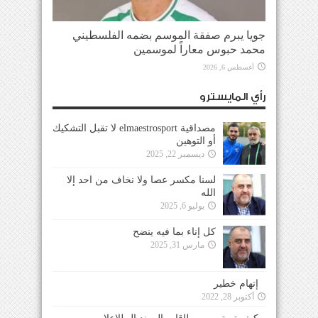
جويا يبرم صفقة الموسم بضمه الفلسطيني
محمد حبوس معاراً لموسمين
أغسطس 6, 2026
رأي المايسترو
مصداقية elmaestrosport لا تقبل التشكيك
أو التوهين
ديسمبر 22, 2025
لسنا مكسر عصا ولا نخاف من احد إلا
الله
يوليو 6, 2025
كل إناء بما فيه ينضح
مارس 31, 2025
إتهام خطير
أكتوبر 28, 2022