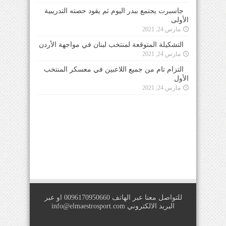
جاسبرت يجتمع ببدر اليوم ثم يقود حصته التدريبية
الأولى
مارس 24, 2021
التشكيلة المتوقعة لمنتخب لبنان في مواجهة الأردن
مارس 24, 2021
التزام تام من جميع اللاعبين في معسكر المنتخب
الأول
مارس 24, 2021
للتواصل معنا عبر الهاتف 0096170950660 او عبر
البريد الالكتروني
info@elmaestrosport.com