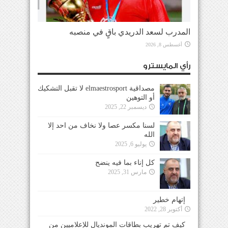
المدرب لسعد الدريدي باقٍ في منصبه
أغسطس 8, 2026
رأي المايسترو
مصداقية elmaestrosport لا تقبل التشكيك
أو التوهين
ديسمبر 22, 2025
لسنا مكسر عصا ولا نخاف من احد إلا
الله
يوليو 6, 2025
كل إناء بما فيه ينضح
مارس 31, 2025
إتهام خطير
أكتوبر 28, 2022
كيف تم تهريب بطاقات المونديال للإعلاميين من