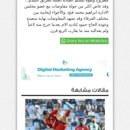
مطروح وبقوة لتسلم القيادة الفنية للفريق النبيذي ،
وقد خاض اكثر من جولة مفاوضات مع عضو مجلس
الادارة ابراهيم محمد فنج، والأجواء إيجابية بين
مختلف الفرقاء وقد تشهد المفاوضات نهاية سعيدة
وعودة الحاج حمود لناديه الام بعدما خرج منه لاعبأً
ولم يعداليه منذ ما يقارب الربع قرن
Share this on WhatsApp
مقالات مشابهة