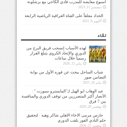
أسبوع معايشة للمدرب فادي الكاخي مع برشلونة
ديسمبر 11, 2023
الحداد معلقاً على القناة العراقية الرياضية الرابعة
أكتوبر 6, 2021
لقاء
لهذه الأسباب إنسحب فريق البرج من
الدوري والإتحاد الكروي يتبلغ القرار
رسمياً خلال ساعات
يناير 13, 2026
شباب الساحل يبحث عن فوزه الأول من بوابة
التضامن صور
يناير 26, 2025
عبد الوهاب ابو الهيل لـ”المايسترو سبورت ” :
الأنصار أكثر المتضررين من توقف الدوري والمنافسة
بين 7 فرق
نوفمبر 29, 2020
حارس مرمى الاخاء الاهلي شاكر وهبه : لتحقيق
حلم النادي الفوز بلقب الدوري
نوفمبر 27, 2020