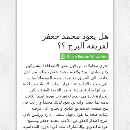
هل يعود محمد جعفر
لفريقه البرج ؟؟
Share this on WhatsApp
تجري محاولات من قبل بعض الأصدقاء المشتركين
لإدارة نادي البرج ولاعبه محمد جعفر، وذلك من اجل
إعادته الى الفريق مع تعهده بعدم العودة للأسباب
التي جعلت الادارة تتخذ قرار إبعاده لأسباب مسلكية
، مع انها بحاجة ماسة له من الناحية الفنية ، لكن
الحرارة عادة من جديد للاتصالات بعدما ابدى اللاعب
ندمه لما حصل وانه لن يعود لذلك مجدداً و راغب في
فتح صفحة جديدة مع النادي و يحتاج الى فرصة
لإثبات صحة ما يقول، فهل ستقبل إدارة ورئيس نادي
البرج اصدار العفو عن اللاعب محمد جعفر وتسمح
بعودته للفريق والمشاركة معه في الدورة السداسية