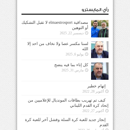
رأي المايسترو
مصداقية elmaestrosport لا تقبل التشكيك
أو التوهين
ديسمبر 22, 2025
لسنا مكسر عصا ولا نخاف من احد إلا
الله
يوليو 6, 2025
كل إناء بما فيه ينضح
مارس 31, 2025
إتهام خطير
أكتوبر 28, 2022
كيف تم تهريب بطاقات المونديال للإعلاميين من
إتحاد كرة القدم اللبناني
أكتوبر 27, 2022
إنجاز جديد للعبة كرة السلة وفشل آخر للعبة كرة
القدم