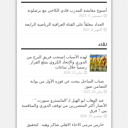
أسبوع معايشة للمدرب فادي الكاخي مع برشلونة
ديسمبر 11, 2023
الحداد معلقاً على القناة العراقية الرياضية الرابعة
أكتوبر 6, 2021
لقاء
لهذه الأسباب إنسحب فريق البرج من
الدوري والإتحاد الكروي يتبلغ القرار
رسمياً خلال ساعات
يناير 13, 2026
شباب الساحل يبحث عن فوزه الأول من بوابة
التضامن صور
يناير 26, 2025
عبد الوهاب ابو الهيل لـ”المايسترو سبورت ” :
الأنصار أكثر المتضررين من توقف الدوري والمنافسة
بين 7 فرق
نوفمبر 29, 2020
حارس مرمى الاخاء الاهلي شاكر وهبه : لتحقيق