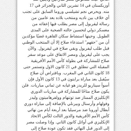
أوزبكستان في 14 تشرين الثاني والجزائر في 17
منه. ويحرص نجم تشيلسي وروما السابق على تجنب
أي خلاف بين ناديه ومنتخب بلاده بعد عامين من
رسالة ليفربول إلى مصر يطلب فيها إعفائه من
معسكر دولي لتحسين حالته الصحية على المدى
الطويل. وحينها استشاط سكان القاهرة غضبًا مؤكدين
أن من “حقهم” استدعاء صلاح إلا أن المنتخب الوطني
قبل طلب ليفربول وبقي صلاح في ليفربول. والآن
يجب على ليفربول ومصر الاتفاق على موعد سفر
صلاح للمشاركة في بطولة كأس الأمم الأفريقية
المقبلة التي تنطلق في 21 كانون الاول وتستمر حتى
18 كانون الثاني في المغرب. وبافتراض أن صلاح
سيُقبل بعد مباراة برايتون في 13 كانون الأول فإن
أسوأ سيناريو للريدز هو غيابه عن ثماني مباريات. فلن
يكون صلاح متاحًا للمشاركة في مباريات الدوري
الإنكليزي الممتاز ضد توتنهام وولفرهامبتون وليدز
وفولهام وأرسنال وبيرنلي بالإضافة إلى مباراة دوري
أبطال أوروبا ضد مرسيليا بعد أربعة أيام من نهائي
كأس الأمم الأفريقية والدور الثالث لكأس الاتحاد
الإنكليزي في أوائل كانون الثاني. وإذا وصلت مصر
إلى الدور قبل النهائي فقد تكون عودة صلاح إلى