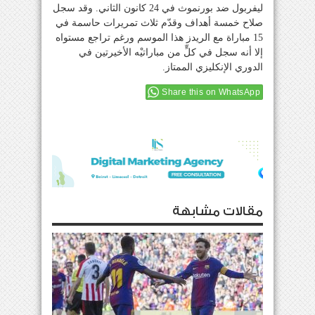
ليفربول ضد بورنموث في 24 كانون الثاني. وقد سجل
صلاح خمسة أهداف وقدّم ثلاث تمريرات حاسمة في
15 مباراة مع الريدز هذا الموسم ورغم تراجع مستواه
إلا أنه سجل في كلٍّ من مباراتيْه الأخيرتين في
الدوري الإنكليزي الممتاز.
Share this on WhatsApp
مقالات مشابهة