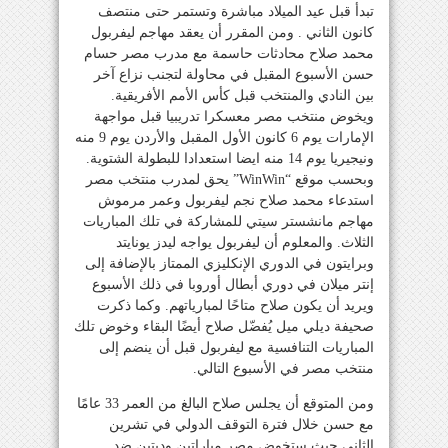
تبدأ قبل عيد الميلاد مباشرة وتستمر حتى منتصف
كانون الثاني . ومن المقرر أن يعقد مهاجم ليفربول
محمد صلاح محادثات حاسمة مع مدرب مصر حسام
حسن الأسبوع المقبل في محاولة لتجنب نزاع آخر
بين النادي والمنتخب قبل كأس الأمم الأفريقية.
ويخوض منتخب مصر معسكرا تدريبيا قبل مواجهة
الإمارات يوم 6 كانون الأول المقبل والأردن يوم 9 منه
ونيجيريا يوم 14 منه ايضا استعدادا للبطولة الشتوية.
وبحسب موقع “WinWin” يحق لمدرب منتخب مصر
استدعاء محمد صلاح نجم ليفربول وعمر مرموش
مهاجم مانشستر سيتي للمشاركة في تلك المباريات
الثلاث. والمعلوم أن ليفربول يواجه ليدز يونايتد
وبرايتون في الدوري الإنكليزي الممتاز بالإضافة إلى
إنتر ميلان في دوري أبطال أوروبا في ذلك الأسبوع
ويريد أن يكون صلاح متاحًا لمبارياتهم. وكما ذكرت
صحيفة ديلي ميل يُفضّل صلاح أيضًا البقاء وخوض تلك
المباريات التنافسية مع ليفربول قبل أن ينضم إلى
منتخب مصر في الأسبوع التالي.
ومن المتوقع أن يجلس صلاح البالغ من العمر 33 عامًا
مع حسن خلال فترة التوقف الدولي في تشرين
الثاني حيث ستخوض مصر مباراتين وديتين ضد