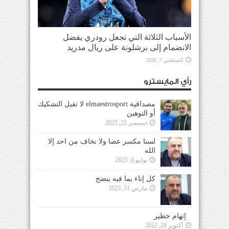
الأسباب الثلاثة التي تجعل رودري يفضل
الانضمام إلى برشلونة على ريال مدريد
أغسطس 7, 2026
رأي المايسترو
مصداقية elmaestrosport لا تقبل التشكيك
أو التوهين
ديسمبر 22, 2025
لسنا مكسر عصا ولا نخاف من احد إلا
الله
يوليو 6, 2025
كل إناء بما فيه ينضح
مارس 31, 2025
إتهام خطير
أكتوبر 28, 2022