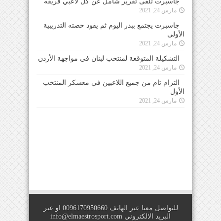
جاسبرت تلقى تقرير شامل عن كل لاعبي فريقه
مارس 24, 2021
جاسبرت يجتمع ببدر اليوم ثم يقود حصته التدريبية
الأولى
مارس 24, 2021
التشكيلة المتوقعة لمنتخب لبنان في مواجهة الأردن
مارس 24, 2021
التزام تام من جميع اللاعبين في معسكر المنتخب
الأول
مارس 24, 2021
للتواصل معنا عبر الهاتف 0096170950660 او عبر
البريد الالكتروني
info@elmaestrosport.com