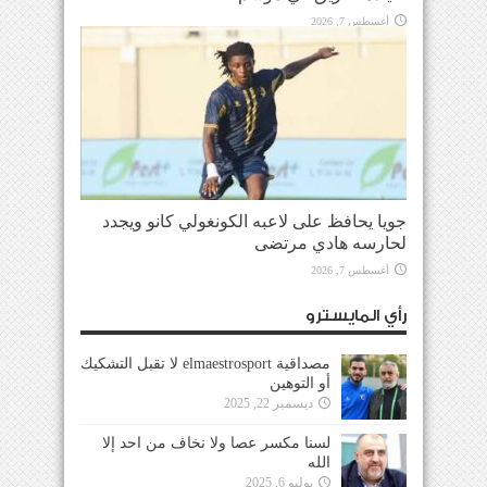
أغسطس 7, 2026
جويا يحافظ على لاعبه الكونغولي كانو ويجدد
لحارسه هادي مرتضى
أغسطس 7, 2026
رأي المايسترو
مصداقية elmaestrosport لا تقبل التشكيك
أو التوهين
ديسمبر 22, 2025
لسنا مكسر عصا ولا نخاف من احد إلا
الله
يوليو 6, 2025