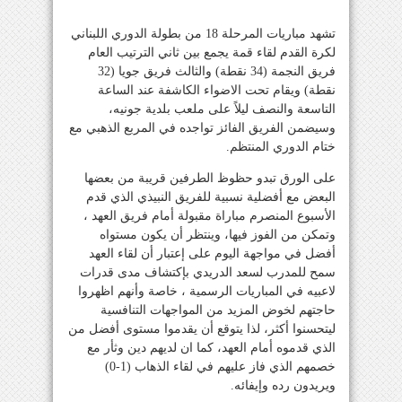
تشهد مباريات المرحلة 18 من بطولة الدوري اللبناني
لكرة القدم لقاء قمة يجمع بين ثاني الترتيب العام
فريق النجمة (34 نقطة) والثالث فريق جويا (32
نقطة) ويقام تحت الاضواء الكاشفة عند الساعة
التاسعة والنصف ليلاً على ملعب بلدية جونيه،
وسيضمن الفريق الفائز تواجده في المربع الذهبي مع
ختام الدوري المنتظم.
على الورق تبدو حظوظ الطرفين قريبة من بعضها
البعض مع أفضلية نسبية للفريق النبيذي الذي قدم
الأسبوع المنصرم مباراة مقبولة أمام فريق العهد ،
وتمكن من الفوز فيها، وينتظر أن يكون مستواه
أفضل في مواجهة اليوم على إعتبار أن لقاء العهد
سمح للمدرب لسعد الدريدي بإكتشاف مدى قدرات
لاعبيه في المباريات الرسمية ، خاصة وأنهم اظهروا
حاجتهم لخوض المزيد من المواجهات التنافسية
ليتحسنوا أكثر، لذا يتوقع أن يقدموا مستوى أفضل من
الذي قدموه أمام العهد، كما ان لديهم دين وثأر مع
خصمهم الذي فاز عليهم في لقاء الذهاب (1-0)
ويريدون رده وإيفائه.