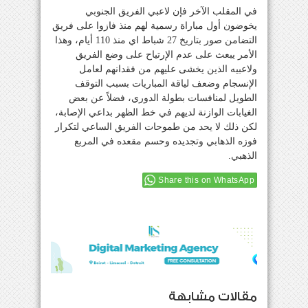
في المقلب الآخر فإن لاعبي الفريق الجنوبي
يخوضون أول مباراة رسمية لهم منذ فازوا على فريق
التضامن صور بتاريخ 27 شباط اي منذ 110 أيام، وهذا
الأمر يبعث على عدم الإرتياح على وضع الفريق
ولاعبيه الذين يخشى عليهم من فقدانهم لعامل
الإنسجام وضعف لياقة المباريات بسبب التوقف
الطويل لمنافسات بطولة الدوري، فضلاً عن بعض
الغيابات الوازنة لديهم في خط الظهر بداعي الإصابة،
لكن ذلك لا يحد من طموحات الفريق الساعي لتكرار
فوزه الذهابي وتجديده وحسم مقعده في المربع
الذهبي.
Share this on WhatsApp
مقالات مشابهة