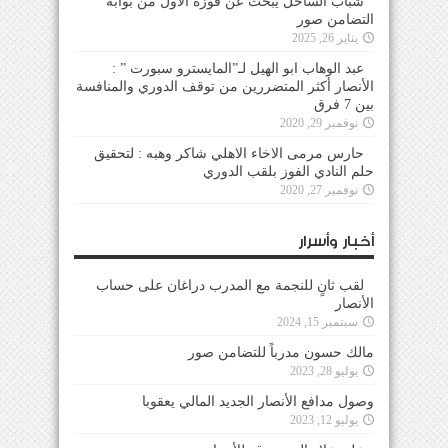
شباب الساحل يبحث عن فوزه الأول من بوابة
التضامن صور
يناير 26, 2025
عبد الوهاب ابو الهيل لـ”المايسترو سبورت ” :
الأنصار أكثر المتضررين من توقف الدوري والمنافسة
بين 7 فرق
نوفمبر 29, 2020
حارس مرمى الاخاء الاهلي شاكر وهبه : لتحقيق
حلم النادي الفوز بلقب الدوري
نوفمبر 27, 2020
أخبار وأسرار
لقب ثانٍ للنجمة مع المدرب دراغان على حساب
الأنصار
سبتمبر 15, 2024
مالك حسون مدرباً للتضامن صور
يوليو 28, 2023
وصول مدافع الأنصار الجديد المالي يعقوبا
يوليو 12, 2023