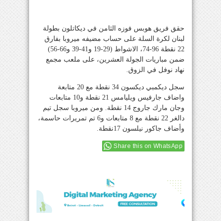
حقق فريق هوبس فوزه الثامن في ديكاتلون بطولة
لبنان لكرة السلة على حساب مضيفه ميروبا بفارق
22 نقطة 96-74، الاشواط (29-19 و41-39 و66-56)
ضمن مباريات الجولة العشرين، على ملعب مجمع
نهاد نوفل في الزوق.
سجل ديكمبي ديكسون 34 نقطة مع 20 متابعة
واضاف جارفيس ويليامس 21 نقطة و10 متابعات
وجان مارك جاروج 14 نقطة. ومن ميروبا سجل تيم
دالغر 22 نقطة مع 8 متابعات و6 تم تمريرات حاسمة،
وأضاف جاكور نيلسون 17نقطة.
Share this on WhatsApp