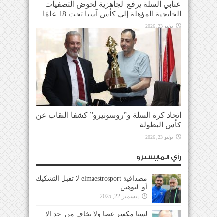
عنابي السلة يرفع الجاهزية لخوض التصفيات
الخليجية المؤهلة إلى كأس آسيا تحت 18 عامًا
يوليو 23, 2026
اتحاد كرة السلة و”روسونيرو” كشفا النقاب عن
كأس البطولة
يوليو 23, 2026
رأي المايسترو
مصداقية elmaestrosport لا تقبل التشكيك
أو التوهين
ديسمبر 22, 2025
لسنا مكسر عصا ولا نخاف من احد إلا