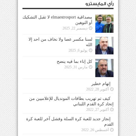
رأي المايسترو
مصداقية elmaestrosport لا تقبل التشكيك
أو التوهين
ديسمبر 22, 2025
لسنا مكسر عصا ولا نخاف من احد إلا
الله
يوليو 6, 2025
كل إناء بما فيه ينضح
مارس 31, 2025
إتهام خطير
أكتوبر 28, 2022
كيف تم تهريب بطاقات المونديال للإعلاميين من
إتحاد كرة القدم اللبناني
أكتوبر 27, 2022
إنجاز جديد للعبة كرة السلة وفشل آخر للعبة كرة
القدم
أغسطس 26, 2022