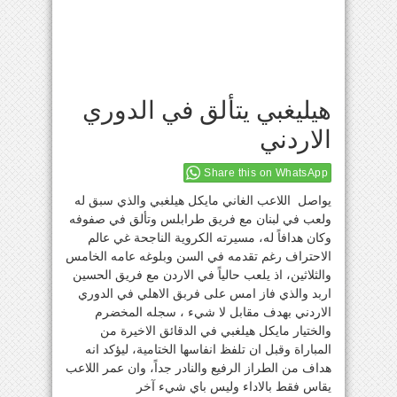
هيليغبي يتألق في الدوري
الاردني
Share this on WhatsApp
يواصل اللاعب الغاني مايكل هيلغبي والذي سبق له
ولعب في لبنان مع فريق طرابلس وتألق في صفوفه
وكان هدافاً له، مسيرته الكروية الناجحة غي عالم
الاحتراف رغم تقدمه في السن وبلوغه عامه الخامس
والثلاثين، اذ يلعب حالياً في الاردن مع فريق الحسين
اربد والذي فاز امس على فربق الاهلي في الدوري
الاردني بهدف مقابل لا شيء ، سجله المخضرم
والختيار مايكل هيلغبي في الدقائق الاخيرة من
المباراة وقبل ان تلفظ انفاسها الختامية، ليؤكد انه
هداف من الطراز الرفيع والنادر جداً، وان عمر اللاعب
يقاس فقط بالاداء وليس باي شيء آخر