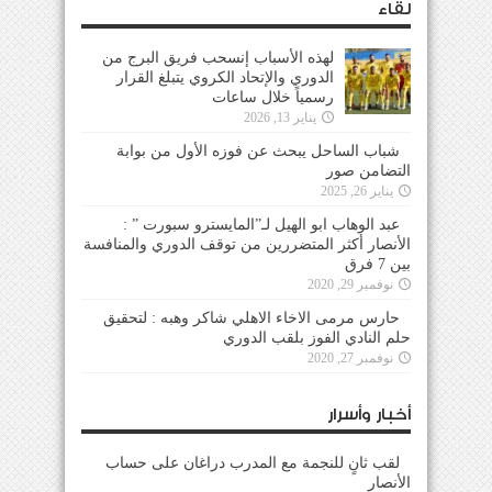
لقاء
لهذه الأسباب إنسحب فريق البرج من
الدوري والإتحاد الكروي يتبلغ القرار
رسمياً خلال ساعات
يناير 13, 2026
شباب الساحل يبحث عن فوزه الأول من بوابة
التضامن صور
يناير 26, 2025
عبد الوهاب ابو الهيل لـ”المايسترو سبورت ” :
الأنصار أكثر المتضررين من توقف الدوري والمنافسة
بين 7 فرق
نوفمبر 29, 2020
حارس مرمى الاخاء الاهلي شاكر وهبه : لتحقيق
حلم النادي الفوز بلقب الدوري
نوفمبر 27, 2020
أخبار وأسرار
لقب ثانٍ للنجمة مع المدرب دراغان على حساب
الأنصار