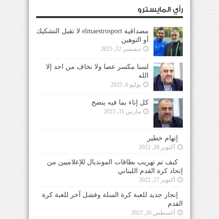
رأي المايسترو
مصداقية elmaestrosport لا تقبل التشكيك
أو التوهين
ديسمبر 22, 2025
لسنا مكسر عصا ولا نخاف من احد إلا
الله
يوليو 6, 2025
كل إناء بما فيه ينضح
مارس 31, 2025
إتهام خطير
أكتوبر 28, 2022
كيف تم تهريب بطاقات المونديال للإعلاميين من
إتحاد كرة القدم اللبناني
أكتوبر 27, 2022
إنجاز جديد للعبة كرة السلة وفشل آخر للعبة كرة
القدم
أغسطس 26, 2022