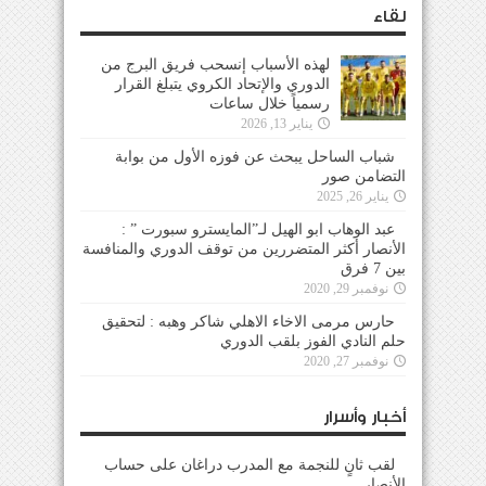
لقاء
لهذه الأسباب إنسحب فريق البرج من
الدوري والإتحاد الكروي يتبلغ القرار
رسمياً خلال ساعات
يناير 13, 2026
شباب الساحل يبحث عن فوزه الأول من بوابة
التضامن صور
يناير 26, 2025
عبد الوهاب ابو الهيل لـ”المايسترو سبورت ” :
الأنصار أكثر المتضررين من توقف الدوري والمنافسة
بين 7 فرق
نوفمبر 29, 2020
حارس مرمى الاخاء الاهلي شاكر وهبه : لتحقيق
حلم النادي الفوز بلقب الدوري
نوفمبر 27, 2020
أخبار وأسرار
لقب ثانٍ للنجمة مع المدرب دراغان على حساب
الأنصار