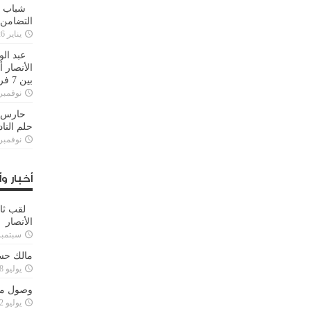
شباب ا
التضامن
يناير 26, 2025
عبد الو
الأنصار 
بين 7 فرق
نوفمبر 29, 20
حارس م
حلم النا
نوفمبر 27, 20
أخبار وأ
لقب ثا
الأنصار
سبتمبر 15, 4
مالك حس
يوليو 28, 2023
وصول مدا
يوليو 12, 2023