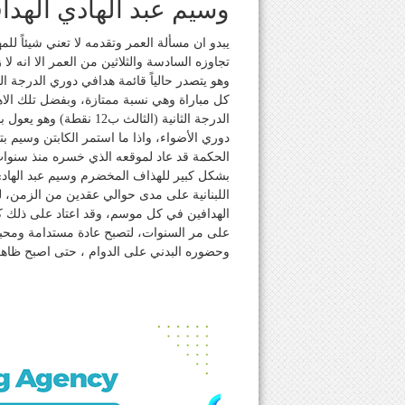
وسيم عبد الهادي الهد
يبدو ان مسألة العمر وتقدمه لا تعني شيئاً لل
تجاوزه السادسة والثلاثين من العمر الا انه
وهو يتصدر حالياً قائمة هدافي دوري الدرجة 
كل مباراة وهي نسبة ممتازة، وبفضل تلك الا
الدرجة الثانية (الثالث
دوري الأضواء، واذا ما استمر الكابتن وسيم ب
الحكمة قد عاد لموقعه الذي خسره منذ سنوا
بشكل كبير للهذاف المخضرم وسيم عبد الهاد
اللبنانية على مدى حوالي عقدين من الزمن، 
الهدافين في كل موسم، وقد اعتاد على ذلك كو
على مر السنوات، لتصبح عادة مستدامة ومحبب
وحضوره البدني على الدوام ، حتى اصبح ظاهرة