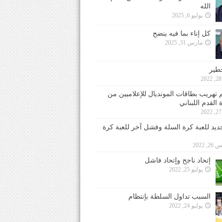
الله
يوليو 6, 2025
كل إناء بما فيه ينضح
مارس 31, 2025
خطير
 تهريب بطاقات المونديال للإعلاميين من
 القدم اللبناني
جديد للعبة كرة السلة وفشل آخر للعبة كرة
 2022
إتحاد ناجح وإتحاد فاشل
يوليو 25, 2022
السبب تداول السلطة بإنتظام
يوليو 24, 2022