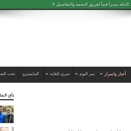
دقة مديراً فنياً لفريق النجمة والتفاصيل لاحقاً
أخبار واسرار
سر اليوم
سري للغاية
المايسترو
تحت الضو
رأي الم