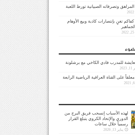
 المراهق وتصرفاته الصبيانية تورط اللعبة
كفاكم تغنٍ بإنتصارات كاذبة وبيع الأوهام
لجماهير
2
ضوء
عايشة للمدرب فادي الكاخي مع برشلونة
202
معلقاً على القناة العراقية الرياضية الرابعة
لهذه الأسباب إنسحب فريق البرج من
الدوري والإتحاد الكروي يتبلغ القرار
رسمياً خلال ساعات
يناير 13, 2026