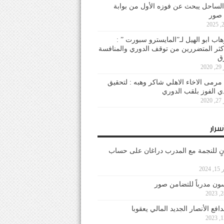
لساحل يبحث عن فوزه الأول من بوابة
 صور
هاب ابو الهيل لـ”المايسترو سبورت ” :
أكثر المتضررين من توقف الدوري والمنافسة
20
رمى الاخاء الاهلي شاكر وهبه : لتحقيق
دي الفوز بلقب الدوري
20
سرار
نٍ للنجمة مع المدرب دراغان على حساب
202
ون مدرباً للتضامن صور
فع الأنصار الجديد المالي يعقوبا