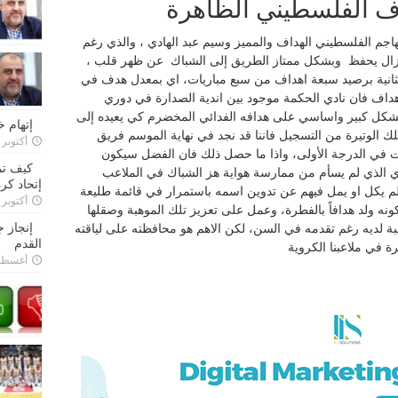
اف الفلسطيني الظاهرة
مهاجم الفلسطيني الهداف والمميز وسيم عبد الهادي ، والذي رغم
 لا زال يحفظ وبشكل ممتاز الطريق إلى الشباك عن ظهر قلب ،
الثانية برصيد سبعة اهداف من سبع مباريات، اي بمعدل هدف في
هداف فان نادي الحكمة موجود بين اندية الصدارة في دوري
 ب12 نقطة) وهو يعول بشكل كبير واساسي على هدافه الفدائي المخضرم كي يعيده إلى
إتهام 
تلك الوتيرة من التسجيل فاننا قد نجد في نهاية الموسم فريق
أكتوبر 28, 2022
ت في الدرجة الأولى، واذا ما حصل ذلك فان الفضل سيكون
كيف تم
ي الذي لم يسأم من ممارسة هواية هز الشباك في الملاعب
إتحاد كرة
لم يكل او يمل فيهم عن تدوين اسمه باستمرار في قائمة طليعة
أكتوبر 27, 2022
نه ولد هدافاً بالفطرة، وعمل على تعزيز تلك الموهبة وصقلها
إنجاز 
ة لديه رغم تقدمه في السن، لكن الاهم هو محافظته على لياقته
القدم
 في ملاعبنا الكروية
أغسطس 26,