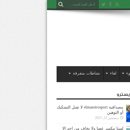
ء
لقاء
نشاطات متفرقة
ايسترو
مصداقية elmaestrosport لا تقبل التشكيك
أو التوهين
ديسمبر 22, 2025
لسنا مكسر عصا ولا نخاف من احد إلا