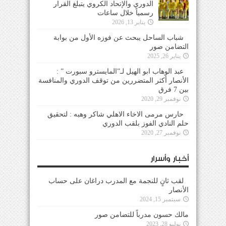
الدوري والإتحاد الكروي يتبلغ القرار
رسمياً خلال ساعات
يناير 13, 2026
شباب الساحل يبحث عن فوزه الأول من بوابة
التضامن صور
يناير 26, 2025
عبد الوهاب ابو الهيل لـ”المايسترو سبورت ” :
الأنصار أكثر المتضررين من توقف الدوري والمنافسة
بين 7 فرق
نوفمبر 29, 2020
حارس مرمى الاخاء الاهلي شاكر وهبه : لتحقيق
حلم النادي الفوز بلقب الدوري
نوفمبر 27, 2020
أخبار وأسرار
لقب ثانٍ للنجمة مع المدرب دراغان على حساب
الأنصار
سبتمبر 15, 2024
مالك حسون مدرباً للتضامن صور
يوليو 28, 2023