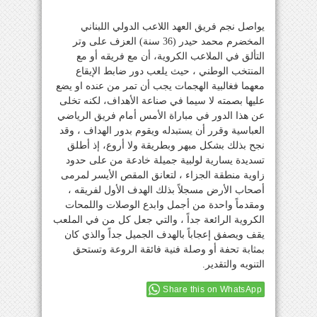
يواصل نجم فريق العهد اللاعب الدولي اللبناني
المخضرم محمد حيدر (36 سنة) العزف على وتر
التألق في الملاعب الكروية، أن مع فريقه أو مع
المنتخب الوطني ، حيث يلعب دور ضابط الإيقاع
معهما فغالبية الهجمات يجب أن تمر من عنده او يضع
عليها بصمته لا سيما في صناعة الأهداف، لكنه تخلى
عن هذا الدور في مباراة الأمس أمام فريق الرياضي
العباسية وقرر أن يستبدله ويقوم بدور الهداف ، وقد
نجح بذلك بشكل مبهر وبطريقة ولا أروع، إذ أطلق
تسديدة يسارية لولبية جميلة خادعة من على حدود
زاوية منطقة الجزاء ، لتعانق المقص الأيسر لمرمى
أصحاب الأرض مسجلاً بذلك الهدف الأول لفريقه ،
ومقدماً واحدة من أجمل وابدع الوصلات واللمحات
الكروية الرائعة جداً ، والتي جعل كل من في الملعب
يقف ويصفق إعجاباً بالهدف الجميل جداً والذي كان
بمثابة تحفة أو وصلة فنية فائقة الروعة وتستحق
التنويه والتقدير.
Share this on WhatsApp