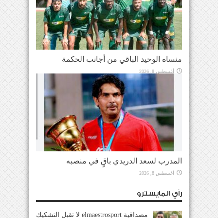
منساه الوحيد الباقي من أجانب الحكمة
أغسطس 8, 2026
المدرب لسعد الدريدي باقٍ في منصبه
أغسطس 8, 2026
رأي المايسترو
مصداقية elmaestrosport لا تقبل التشكيك