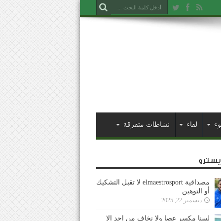
وء
لقاء
نشاطات متفرقة
ايسترو
مصداقية elmaestrosport لا تقبل التشكيك
أو التوهين
ديسمبر 22, 2025
لسنا مكسر عصا ولا نخاف من احد إلا