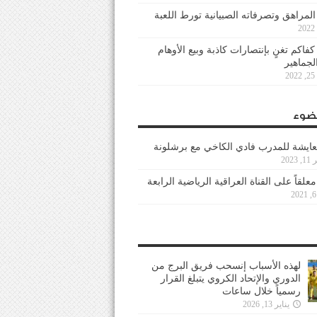
 المراهق وتصرفاته الصبيانية تورط اللعبة
كفاكم تغنٍ بإنتصارات كاذبة وبيع الأوهام
لجماهير
2
ضوء
عايشة للمدرب فادي الكاخي مع برشلونة
202
معلقاً على القناة العراقية الرياضية الرابعة
لهذه الأسباب إنسحب فريق البرج من
الدوري والإتحاد الكروي يتبلغ القرار
رسمياً خلال ساعات
يناير 13, 2026