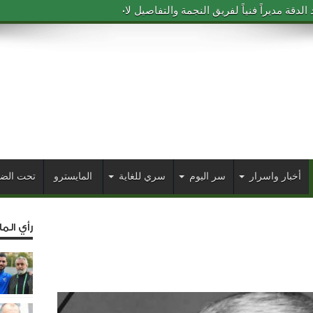
دقة مديراً فنياً لفريق النجمة والتفاصيل لاحقاً
أخبار واسرار
سر اليوم
سري للغاية
المايسترو
تحت الض
رأي الم