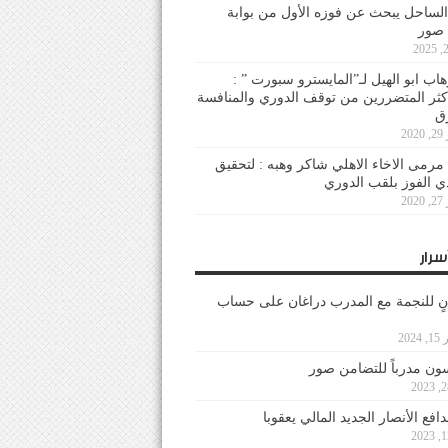
لساحل يبحث عن فوزه الأول من بوابة
 صور
هاب ابو الهيل لـ”المايسترو سبورت ” :
أكثر المتضررين من توقف الدوري والمنافسة
20
رمى الاخاء الاهلي شاكر وهبه : لتحقيق
دي الفوز بلقب الدوري
20
سرار
نٍ للنجمة مع المدرب دراغان على حساب
202
ون مدرباً للتضامن صور
فع الأنصار الجديد المالي يعقوبا