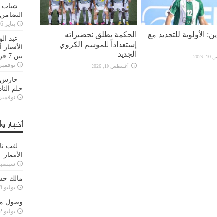
شباب ا
التضامن
يناير 26, 2025
ين: الأولوية للتجديد مع
الحكمة يطلق تحضيراته
عبد الو
إستعداداً للموسم الكروي
الأنصار 
الجديد
بين 7 فرق
2026
نوفمبر 29, 20
أغسطس 10, 2026
حارس م
حلم النا
نوفمبر 27, 20
أخبار وأ
لقب ثا
الأنصار
سبتمبر 15, 4
مالك حس
يوليو 28, 2023
وصول مدا
يوليو 12, 2023