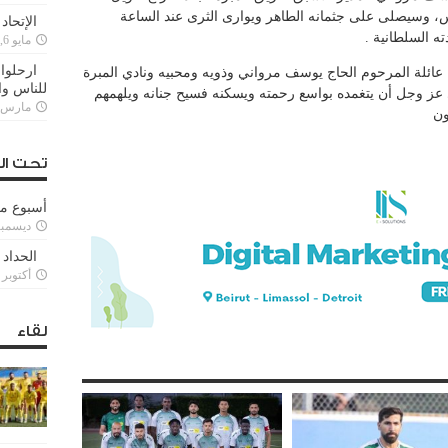
، وسيصلى على جثمانه الطاهر ويوارى الثرى عند الساعة
الإتحاد
ه السلطانية .
مايو 6, 2022
ارحلوا 
 النبأ يتقدم من عائلة المرحوم الحاج يوسف مرواني وذويه ومحبيه ونادي المبرة
للناس وا
ي عز وجل أن يتغمده بواسع رحمته ويسكنه فسيح جنانه ويلهمهم
مارس 25, 022
ون
تحت ال
أسبوع م
ديسمبر 11, 3
الحداد 
أكتوبر 6, 2021
لقاء