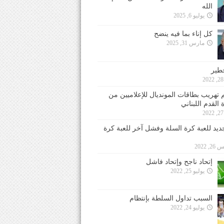
الله
يوليو 6, 2025
كل إناء بما فيه ينضح
مارس 31, 2025
خطير
 تهريب بطاقات المونديال للإعلاميين من
 القدم اللبناني
جديد للعبة كرة السلة وفشل آخر للعبة كرة
 2022
إتحاد ناجح وإتحاد فاشل
يوليو 25, 2022
السبب تداول السلطة بإنتظام
يوليو 24, 2022