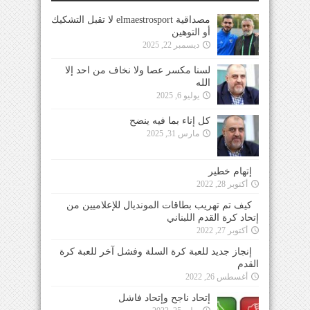
مصداقية elmaestrosport لا تقبل التشكيك
أو التوهين
ديسمبر 22, 2025
لسنا مكسر عصا ولا نخاف من احد إلا
الله
يوليو 6, 2025
كل إناء بما فيه ينضح
مارس 31, 2025
إتهام خطير
أكتوبر 28, 2022
كيف تم تهريب بطاقات المونديال للإعلاميين من
إتحاد كرة القدم اللبناني
أكتوبر 27, 2022
إنجاز جديد للعبة كرة السلة وفشل آخر للعبة كرة
القدم
أغسطس 26, 2022
إتحاد ناجح وإتحاد فاشل