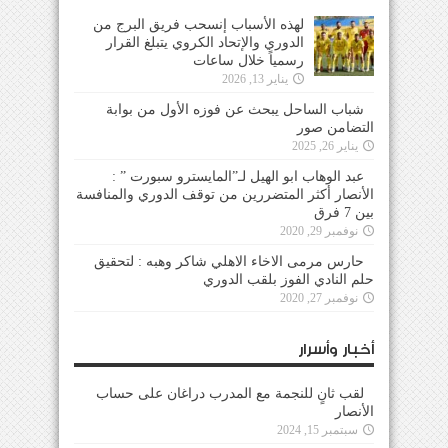
لهذه الأسباب إنسحب فريق البرج من
الدوري والإتحاد الكروي يتبلغ القرار
رسمياً خلال ساعات
يناير 13, 2026
شباب الساحل يبحث عن فوزه الأول من بوابة
التضامن صور
يناير 26, 2025
عبد الوهاب ابو الهيل لـ”المايسترو سبورت ” :
الأنصار أكثر المتضررين من توقف الدوري والمنافسة
بين 7 فرق
نوفمبر 29, 2020
حارس مرمى الاخاء الاهلي شاكر وهبه : لتحقيق
حلم النادي الفوز بلقب الدوري
نوفمبر 27, 2020
أخبار وأسرار
لقب ثانٍ للنجمة مع المدرب دراغان على حساب
الأنصار
سبتمبر 15, 2024