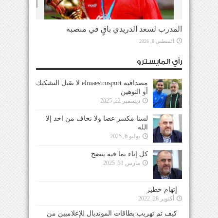
المدرب لسعد الدريدي باقٍ في منصبه
أغسطس 8, 2026
رأي المايسترو
مصداقية elmaestrosport لا تقبل التشكيك
أو التوهين
ديسمبر 22, 2025
لسنا مكسر عصا ولا نخاف من احد إلا
الله
يوليو 6, 2025
كل إناء بما فيه ينضح
مارس 31, 2025
إتهام خطير
أكتوبر 28, 2022
كيف تم تهريب بطاقات المونديال للإعلاميين من