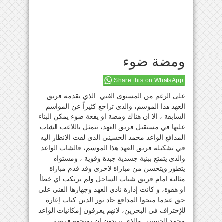
ومضة ضوء
Share this on WhatsApp
على الرغم من المستوى الفني الذي يقدمه فريق
العهد هذا الموسم، والذي تراحع كثيراً عن المواسم
السابقة ، الا ان هناك ومضة او يقعة ضوء يمكن البناء
عليها في مستقبل فريق العهد، تتمثل باللاعب الشاب
المدافع الواعد محمد الحسيني الذي لفت الانظار اليه
في تشكيلة فريق العهد هذا الموسم، فالشاب الواعد
والذي يتمتع ببنية جسدية جيدة وقوية ، ومستواه
يتطور ويتحسن من مباراة لاخرى وقد قدم مباراة
مثالية امام فريق شباب الساحل ولم يرتكب اي خطأ
او هفوة، و كانت إدارة نادي العهد وجهازها الفني على
حق عندما منحوا المدافع جاد نور الدين كتاب إعارة
للإحتراف في البحرين، لانهم يعرفون إمكانيات الواعد
محمد الحسيني والذي يريدون ان يمنحوه فرصة