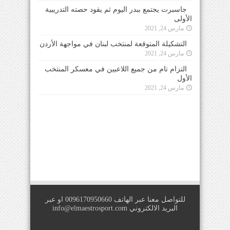
جاسبرت يجتمع ببدر اليوم ثم يقود حصته التدريبية
الأولى
مارس 24, 2021
التشكيلة المتوقعة لمنتخب لبنان في مواجهة الأردن
مارس 24, 2021
التزام تام من جميع اللاعبين في معسكر المنتخب
الأول
مارس 24, 2021
للتواصل معنا عبر الهاتف 0096170950660 او عبر
البريد الالكتروني
info@elmaestrosport.com