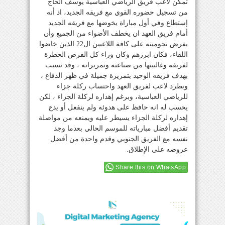
تمكن لاعب فريق الرياضي العباسية يوسف الحاج
من تسجيل حضوره القوي مع فريقه الجديد، اذ أنه
إستطاع وفي أول مباراة يخوضها مع فريقه الجديد
أمام فريق العهد ان يخطف الأضواء من الجميع وأن
يفرض نجوميته على كافة اللاعبين ال22 الذين خاضوا
اللقاء، فكان ابرزهم وكان وراء كل الفرص الخطرة
لفريقه وغالبيتها من صناعته وتمريراته ، وقد تسبب
بهدف فريقه الوحيد بتمريرة جميلة في ظهر الدفاع ،
وبطرد لاعب لفريق العهد واحتساب ركلة جزاء
للرياضي العباسية، وبرغم إهداره لركلة الجزاء ، لكن
يحسب له انه حافظ على هدوئه ولم ينفعل أو يدع
إهداره لركلة الجزاء يسيطر عليه ويمنعه من مواصلة
تقديم أفضل مبارياته للموسم الحالي بعدما وجد
نفسه مع الفريق الجنوبي وقدم واحدة من أفضل
عروضه على الإطلاق.
Share this on WhatsApp