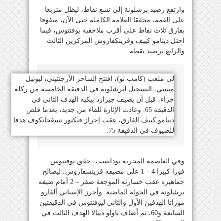
وارتفع رصيد برشلونة إلى تسع نقاط، ليظل متربعا
على القمة، محققا العلامة الكاملة حتى الآن، متفوقا
بفارق ثلاث نقاط على أقرب ملاحقيه يوفنتوس، فيما
احتل دينامو كييف وفرينكفاروش المركزين الثالث
والرابع برصيد نقطة.
لى ملعب (كامب نو)، افتتح الساحر الأرجنتيني، ليونيل
ميسي، التسجيل لبرشلونة في الدقيقة الخامسة من ركلة
جزاء، قبل أن يضيف جيرارد بيكيه الهدف الثاني في
الدقيقة 65. وعادت الإثارة للقاء من جديد، بعدما قلص
دينامو كييف الفارق، عقب إحراز فيكتور تسغجانكوف هدفا
للضيوف في الدقيقة 75.
وفي العاصمة المجرية بودابست، حقق يوفنتوس
فوزا كبيرا 4 – 1 على مضيفه فرينسفاروش، ليصالح
جماهيره عقب خسارته الموجعة صفر – 2 أمام ضيفه
برشلونة في الجولة الماضية. وأحرز الإسباني ألفارو
موراتا الهدفين الأول والثاني ليوفنتوس في الدقيقتين
السابعة و60، ثم أضاف باولو ديبالا الهدف الثالث في