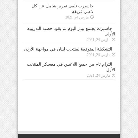
مارس 24, 2021
جاسبرت يجتمع ببدر اليوم ثم يقود حصته التدريبية
الأولى
مارس 24, 2021
التشكيلة المتوقعة لمنتخب لبنان في مواجهة الأردن
مارس 24, 2021
التزام تام من جميع اللاعبين في معسكر المنتخب
الأول
مارس 24, 2021
للتواصل معنا عبر الهاتف 0096170950660 او عبر
البريد الالكتروني
info@elmaestrosport.com