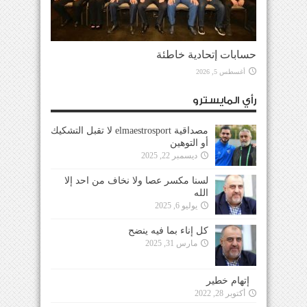
حسابات إتحادية خاطئة
أغسطس 5, 2026
رأي المايسترو
مصداقية elmaestrosport لا تقبل التشكيك
أو التوهين
ديسمبر 22, 2025
لسنا مكسر عصا ولا نخاف من احد إلا
الله
يوليو 6, 2025
كل إناء بما فيه ينضح
مارس 31, 2025
إتهام خطير
أكتوبر 28, 2022