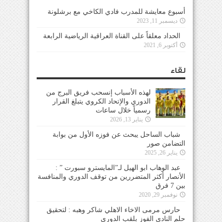
أسبوع معايشة للمدرب فادي الكاخي مع برشلونة
ديسمبر 11, 2023
الحداد معلقاً على القناة العراقية الرياضية الرابعة
أكتوبر 6, 2021
لقاء
لهذه الأسباب إنسحب فريق البرج من
الدوري والإتحاد الكروي يتبلغ القرار
رسمياً خلال ساعات
يناير 13, 2026
شباب الساحل يبحث عن فوزه الأول من بوابة
التضامن صور
يناير 26, 2025
عبد الوهاب ابو الهيل لـ”المايسترو سبورت ” :
الأنصار أكثر المتضررين من توقف الدوري والمنافسة
بين 7 فرق
نوفمبر 29, 2020
حارس مرمى الاخاء الاهلي شاكر وهبه : لتحقيق
حلم النادي الفوز بلقب الدوري