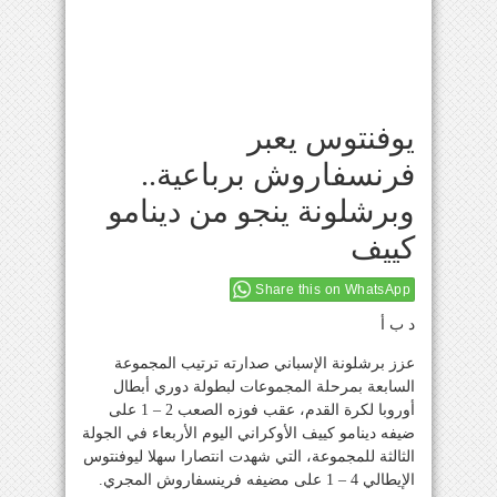
يوفنتوس يعبر
فرنسفاروش برباعية..
وبرشلونة ينجو من دينامو
كييف
Share this on WhatsApp
د ب أ
عزز برشلونة الإسباني صدارته ترتيب المجموعة
السابعة بمرحلة المجموعات لبطولة دوري أبطال
أوروبا لكرة القدم، عقب فوزه الصعب 2 – 1 على
ضيفه دينامو كييف الأوكراني اليوم الأربعاء في الجولة
الثالثة للمجموعة، التي شهدت انتصارا سهلا ليوفنتوس
الإيطالي 4 – 1 على مضيفه فرينسفاروش المجري.