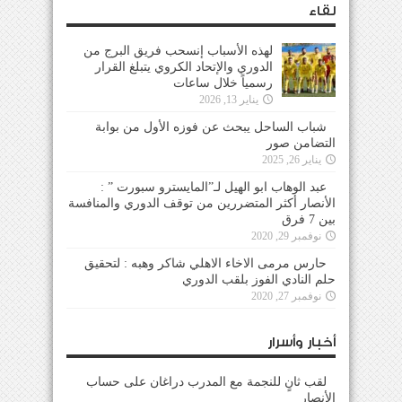
لقاء
لهذه الأسباب إنسحب فريق البرج من
الدوري والإتحاد الكروي يتبلغ القرار
رسمياً خلال ساعات
يناير 13, 2026
شباب الساحل يبحث عن فوزه الأول من بوابة
التضامن صور
يناير 26, 2025
عبد الوهاب ابو الهيل لـ”المايسترو سبورت ” :
الأنصار أكثر المتضررين من توقف الدوري والمنافسة
بين 7 فرق
نوفمبر 29, 2020
حارس مرمى الاخاء الاهلي شاكر وهبه : لتحقيق
حلم النادي الفوز بلقب الدوري
نوفمبر 27, 2020
أخبار وأسرار
لقب ثانٍ للنجمة مع المدرب دراغان على حساب
الأنصار