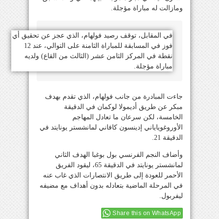
ومازالت له مباراة مؤجلة.
في المقابل، توقف رصيد فولهام، الذي عجز عن تحقيق أي
فوز في المسابقة للمباراة الثامنة على التوالي، عند 12
نقطة في المركز الثامن عشر (الثالث من القاع) ولديه
مباراة مؤجلة.
جاءت المبادرة من جانب فولهام، الذي تقدم بهدف
مبكر عن طريق أديمولا لوكمان في الدقيقة
الخامسة، لكن سرعان ما تعادل المهاجم
الأوروغوياياني إدينسون كافاني لمانشستر يونايتد في
الدقيقة 21.
وأضاف النجم الفرنسي بول بوغبا الهدف الثاني
لمانشستر يونايتد في الدقيقة 65، ليقود الفريق
الأحمر للعودة إلى طريق الانتصارات الذي غاب عنه
في المرحلة الماضية بتعادله بدون أهداف مع مضيفه
ليفربول.
Share this on WhatsApp