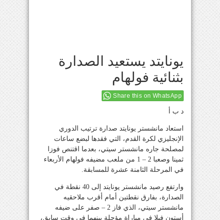
يونايتد يستعيد الصدارة
بثنائية فولهام
Share this on WhatsApp
د ب أ
استعاد مانشستر يونايتد صدارة ترتيب الدوري
الإنجليزي لكرة القدم، التي فقدها لبضع ساعات
لمصلحة جاره مانشستر سيتي، بعدما اقتنص فوزا
ثمينا وصعبا 2 – 1 من ملعب مضيفه فولهام الأربعاء
في المرحلة الثامنة عشرة للمسابقة.
وارتفع رصيد مانشستر يونايتد إلى 40 نقطة في
الصدارة، بفارق نقطتين أمام أقرب ملاحقيه
مانشستر سيتي، الذي فاز 2 – صفر على ضيفه
أستون فيلا في مباراة مؤجلة بينهما في وقت سابق،