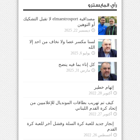
رأي المايسترو
مصداقية elmaestrosport لا تقبل التشكيك
أو التوهين
ديسمبر 22, 2025
لسنا مكسر عصا ولا نخاف من احد إلا
الله
يوليو 6, 2025
كل إناء بما فيه ينضح
مارس 31, 2025
إتهام خطير
أكتوبر 28, 2022
كيف تم تهريب بطاقات المونديال للإعلاميين من
إتحاد كرة القدم اللبناني
أكتوبر 27, 2022
إنجاز جديد للعبة كرة السلة وفشل آخر للعبة كرة
القدم
أغسطس 26, 2022