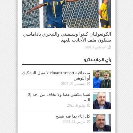
الكونغوليان كيتوا وسيميتي والنيجري باداماسي
يقفلون ملف الأجانب للعهد
أغسطس 9, 2026
رأي المايسترو
مصداقية elmaestrosport لا تقبل التشكيك
أو التوهين
ديسمبر 22, 2025
لسنا مكسر عصا ولا نخاف من احد إلا
الله
يوليو 6, 2025
كل إناء بما فيه ينضح
مارس 31, 2025