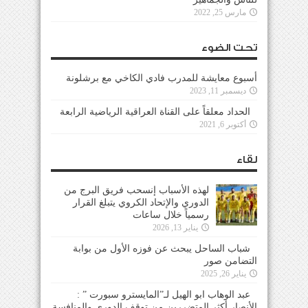
مارس 25, 2022
تحت الضوء
أسبوع معايشة للمدرب فادي الكاخي مع برشلونة
ديسمبر 11, 2023
الحداد معلقاً على القناة العراقية الرياضية الرابعة
أكتوبر 6, 2021
لقاء
لهذه الأسباب إنسحب فريق البرج من
الدوري والإتحاد الكروي يتبلغ القرار
رسمياً خلال ساعات
يناير 13, 2026
شباب الساحل يبحث عن فوزه الأول من بوابة
التضامن صور
يناير 26, 2025
عبد الوهاب ابو الهيل لـ”المايسترو سبورت ” :
الأنصار أكثر المتضررين من توقف الدوري والمنافسة