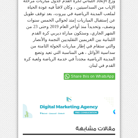
وزع الإتحاد اللبناني لكرة القدم جدول مباريات مرحلة
الإياب من السداسيتين ، وكان لافتاً فيه عودة الحياة
لملعب المدينة الرياضية في بيروت، بعد توقف طويل
عن إستقبال المباريات إمتد لحوالي الخمس سنوات
ونصف، وتحديداً منذ أواخر العام 2019 وحتى 23 من
الشهر الجاري، وستكون مباراة ديربي كرة القدم
اللبنانية بين الغريمين التقليديين النجمة والأنصار
والتي ستقام في إطار مباريات الجولة الثامنة من
سداسية الأوائل ، هي المناسبة التي تعيد وتضع
المدينة الرياضية مجدداً في خدمة الرياضة ولعبة كرة
القدم في لبنان.
Share this on WhatsApp
مقالات مشابهة