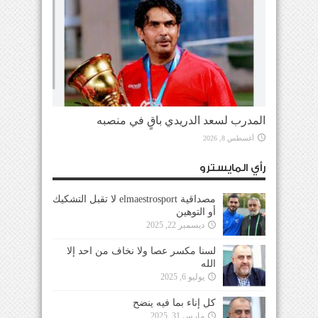
المدرب لسعد الدريدي باقٍ في منصبه
أغسطس 8, 2026
رأي المايسترو
مصداقية elmaestrosport لا تقبل التشكيك
أو التوهين
ديسمبر 22, 2025
لسنا مكسر عصا ولا نخاف من احد إلا
الله
يوليو 6, 2025
كل إناء بما فيه ينضح
مارس 31, 2025