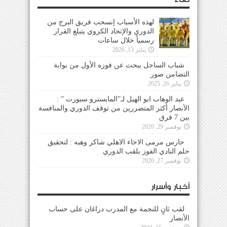
لهذه الأسباب إنسحب فريق البرج من
الدوري والإتحاد الكروي يتبلغ القرار
رسمياً خلال ساعات
يناير 13, 2026
شباب الساحل يبحث عن فوزه الأول من بوابة
التضامن صور
يناير 26, 2025
عبد الوهاب ابو الهيل لـ”المايسترو سبورت ” :
الأنصار أكثر المتضررين من توقف الدوري والمنافسة
بين 7 فرق
نوفمبر 29, 2020
حارس مرمى الاخاء الاهلي شاكر وهبه : لتحقيق
حلم النادي الفوز بلقب الدوري
نوفمبر 27, 2020
أخبار وأسرار
لقب ثانٍ للنجمة مع المدرب دراغان على حساب
الأنصار