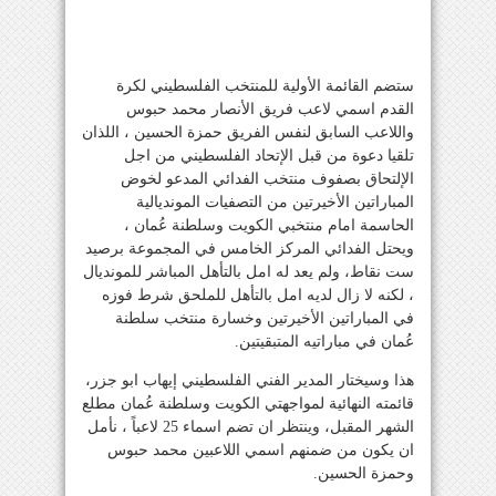
ستضم القائمة الأولية للمنتخب الفلسطيني لكرة
القدم اسمي لاعب فريق الأنصار محمد حبوس
واللاعب السابق لنفس الفريق حمزة الحسين ، اللذان
تلقيا دعوة من قبل الإتحاد الفلسطيني من اجل
الإلتحاق بصفوف منتخب الفدائي المدعو لخوض
المباراتين الأخيرتين من التصفيات المونديالية
الحاسمة امام منتخبي الكويت وسلطنة عُمان ،
ويحتل الفدائي المركز الخامس في المجموعة برصيد
ست نقاط، ولم يعد له امل بالتأهل المباشر للمونديال
، لكنه لا زال لديه امل بالتأهل للملحق شرط فوزه
في المباراتين الأخيرتين وخسارة منتخب سلطنة
عُمان في مباراتيه المتبقيتين.
هذا وسيختار المدير الفني الفلسطيني إيهاب ابو جزر،
قائمته النهائية لمواجهتي الكويت وسلطنة عُمان مطلع
الشهر المقبل، وينتظر ان تضم اسماء 25 لاعباً ، نأمل
ان يكون من ضمنهم اسمي اللاعبين محمد حبوس
وحمزة الحسين.