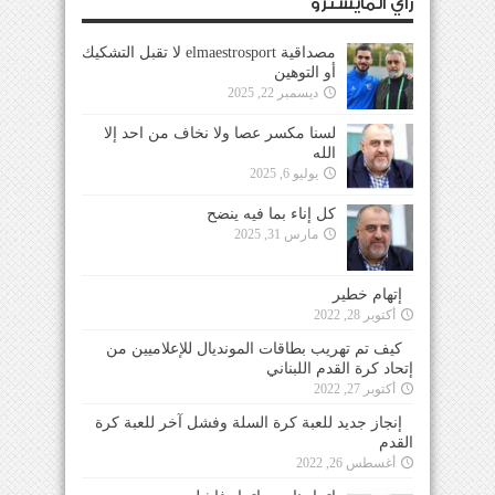
رأي المايسترو
مصداقية elmaestrosport لا تقبل التشكيك
أو التوهين
ديسمبر 22, 2025
لسنا مكسر عصا ولا نخاف من احد إلا
الله
يوليو 6, 2025
كل إناء بما فيه ينضح
مارس 31, 2025
إتهام خطير
أكتوبر 28, 2022
كيف تم تهريب بطاقات المونديال للإعلاميين من
إتحاد كرة القدم اللبناني
أكتوبر 27, 2022
إنجاز جديد للعبة كرة السلة وفشل آخر للعبة كرة
القدم
أغسطس 26, 2022