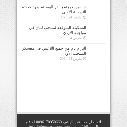
جاسبرت يجتمع ببدر اليوم ثم يقود حصته
التدريبية الأولى
مارس 24, 2021
التشكيلة المتوقعة لمنتخب لبنان في
مواجهة الأردن
مارس 24, 2021
التزام تام من جميع اللاعبين في معسكر
المنتخب الأول
مارس 24, 2021
للتواصل معنا عبر الهاتف 0096170950660 او عبر
البريد الالكتروني
info@elmaestrosport.com