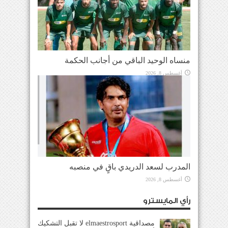
منساه الوحيد الباقي من أجانب الحكمة
أغسطس 8, 2026
المدرب لسعد الدريدي باقٍ في منصبه
أغسطس 8, 2026
رأي المايسترو
مصداقية elmaestrosport لا تقبل التشكيك