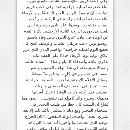
توفي لاعب فريق سان تيلمو للشباب كاميلو نوين،
أثناء خضوعه لعملية جراحية فقد توفي لاعب فريق
شباب سان تيلمو البالغ من العمر 18 عامًا يوم الأربعاء
أثناء خضوعه لعملية جراحية في الركبة. ولم تُحدد
أسباب وفاته بعد. وبعدها أعلن نادي برشلونة الذي
يلعب في دوري الدرجة الثانية الأرجنتيني لكرة القدم
عن الوفاة في بيان: “ببالغ الحزن ننعي وفاة كاميلو
إرنستو نوين لاعب فريقي الشباب والرديف الذي كان
يخضع اليوم لعملية جراحية” .واختتم النادي الذي قرر
إغلاق أبوابه يوم الأربعاء حدادًا على الفقيد بيانه
بذكرى عائلة وأصدقاء كاميلو وأضاف: “نساند عائلته
وأصدقائه وزملائه في هذا الوقت العصيب ونضع
أنفسنا في خدمتهم في كل ما يحتاجونه”. ووفقًا
لوسائل الإعلام الأرجنتينية أُجريت العملية الجراحية
بسبب تمزق في الغضروف المفصلي والرباط
الصليبي في ركبته وكانت الوفاة لا تزال أسبابها
مجهولة. وصرح والد كاميلو في تيلينوتشي: “يبدو، مما
يُشاع أن السبب كان خطأً من طبيب التخدير في
استخدام المخدر ومع ذلك لا يمكنني تأكيد ذلك إلا بعد
تشريح الجثة”. وأضاف الوالد المفجوع :”كان الجراح
الوحيد الذي تحدث إلينا وأخبرنا أنه عندما كان يأخذ
الطعم الثاني لاستبدال الرباط قيل له توقف توقف