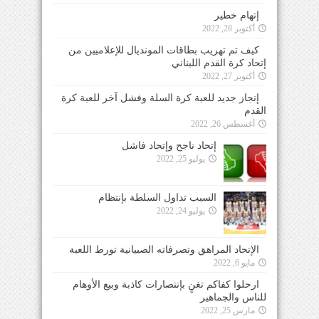
إتهام خطير
أكتوبر 28, 2022
كيف تم تهريب بطاقات المونديال للإعلاميين من
إتحاد كرة القدم اللبناني
أكتوبر 27, 2022
إنجاز جديد للعبة كرة السلة وفشل آخر للعبة كرة
القدم
أغسطس 26, 2022
إتحاد ناجح وإتحاد فاشل
يوليو 25, 2022
السبب تداول السلطة بإنتظام
يوليو 24, 2022
الإتحاد المراهق وتصرفاته الصبيانية تورط اللعبة
مايو 6, 2022
ارحلوا كفاكم تغنٍ بإنتصارات كاذبة وبيع الأوهام
للناس والجماهير
مارس 25, 2022