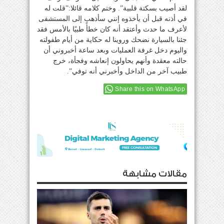
لقد أصيب بسكتة قلبية”. وختم كلامه قائلا:”قلت له
في أذنه قبل أن يأخذوه إنني سأذهب إلى المستشفى
لأعرف ما حدث وأعتقد أنه كان خطأً طبيًا بالأمس فقد
جئنا بالسيارة نضحك وروينا له حكاية من أيام طفولته
واليوم دخل غرفة العمليات وبعد ساعة أخبروني أن
حالته معقدة وأنهم يحاولون إنعاشه وفجأة، خرج
طبيب آخر من الداخل وأخبرني أنه توفي”.
Share this on WhatsApp
مقالات مشابهة