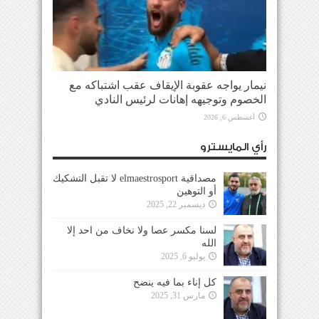
نيمار يواجه عقوبة الإيقاف عقب اشتباكه مع
الخصوم وتوجيهه إهانات لرئيس النادي
أغسطس 6, 2026
رأي المايسترو
مصداقية elmaestrosport لا تقبل التشكيك
أو التوهين
ديسمبر 22, 2025
لسنا مكسر عصا ولا نخاف من احد إلا
الله
يوليو 6, 2025
كل إناء بما فيه ينضح
مارس 31, 2025