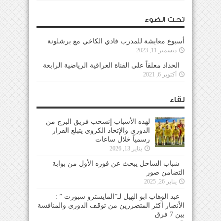
تحت الضوء
أسبوع معايشة للمدرب فادي الكاخي مع برشلونة
ديسمبر 11, 2023
الحداد معلقاً على القناة العراقية الرياضية الرابعة
أكتوبر 6, 2021
لقاء
لهذه الأسباب إنسحب فريق البرج من
الدوري والإتحاد الكروي يتبلغ القرار
رسمياً خلال ساعات
يناير 13, 2026
شباب الساحل يبحث عن فوزه الأول من بوابة
التضامن صور
يناير 26, 2025
عبد الوهاب ابو الهيل لـ”المايسترو سبورت ” :
الأنصار أكثر المتضررين من توقف الدوري والمنافسة
بين 7 فرق