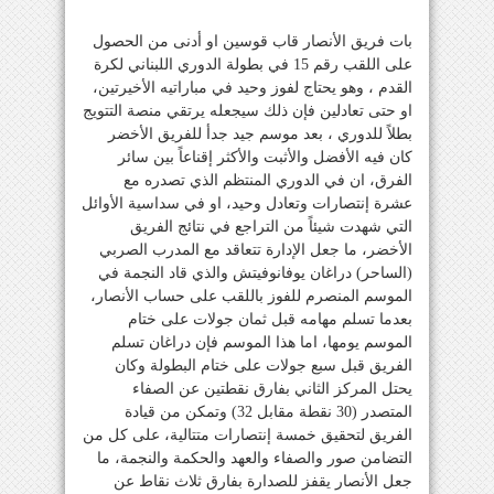
بات فريق الأنصار قاب قوسين او أدنى من الحصول
على اللقب رقم 15 في بطولة الدوري اللبناني لكرة
القدم ، وهو يحتاج لفوز وحيد في مباراتيه الأخيرتين،
او حتى تعادلين فإن ذلك سيجعله يرتقي منصة التتويج
بطلاً للدوري ، بعد موسم جيد جدأ للفريق الأخضر
كان فيه الأفضل والأثبت والأكثر إقناعاً بين سائر
الفرق، ان في الدوري المنتظم الذي تصدره مع
عشرة إنتصارات وتعادل وحيد، او في سداسية الأوائل
التي شهدت شيئاً من التراجع في نتائج الفريق
الأخضر، ما جعل الإدارة تتعاقد مع المدرب الصربي
(الساحر) دراغان يوفانوفيتش والذي قاد النجمة في
الموسم المنصرم للفوز باللقب على حساب الأنصار،
بعدما تسلم مهامه قبل ثمان جولات على ختام
الموسم يومها، اما هذا الموسم فإن دراغان تسلم
الفريق قبل سبع جولات على ختام البطولة وكان
يحتل المركز الثاني بفارق نقطتين عن الصفاء
المتصدر (30 نقطة مقابل 32) وتمكن من قيادة
الفريق لتحقيق خمسة إنتصارات متتالية، على كل من
التضامن صور والصفاء والعهد والحكمة والنجمة، ما
جعل الأنصار يقفز للصدارة بفارق ثلاث نقاط عن