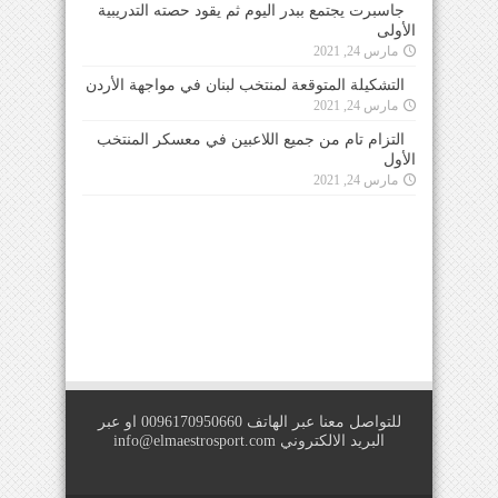
جاسبرت يجتمع ببدر اليوم ثم يقود حصته التدريبية
الأولى
مارس 24, 2021
التشكيلة المتوقعة لمنتخب لبنان في مواجهة الأردن
مارس 24, 2021
التزام تام من جميع اللاعبين في معسكر المنتخب
الأول
مارس 24, 2021
للتواصل معنا عبر الهاتف 0096170950660 او عبر
البريد الالكتروني
info@elmaestrosport.com