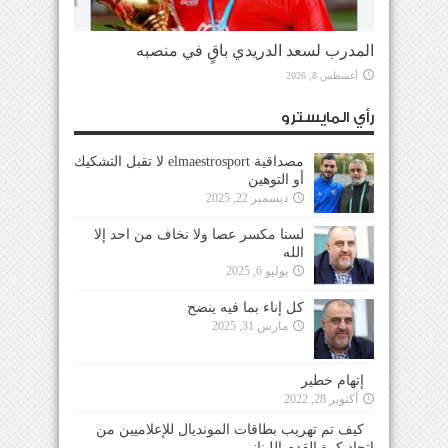
المدرب لسعد الدريدي باقٍ في منصبه
أغسطس 8, 2026
رأي المايسترو
مصداقية elmaestrosport لا تقبل التشكيك
أو التوهين
ديسمبر 22, 2025
لسنا مكسر عصا ولا نخاف من احد إلا
الله
يوليو 6, 2025
كل إناء بما فيه ينضح
مارس 31, 2025
إتهام خطير
أكتوبر 28, 2022
كيف تم تهريب بطاقات المونديال للإعلاميين من
إتحاد كرة القدم اللبناني